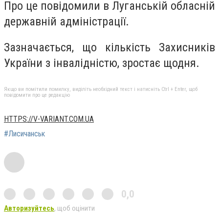
Про це повідомили в Луганській обласній
державній адміністрації.
Зазначається, що кількість Захисників
України з інвалідністю, зростає щодня.
Якщо ви помітили помилку, виділіть необхідний текст і натисніть Ctrl + Enter, щоб
повідомити про це редакцію
HTTPS://V-VARIANT.COM.UA
#Лисичанськ
0,0
Авторизуйтесь
, щоб оцінити