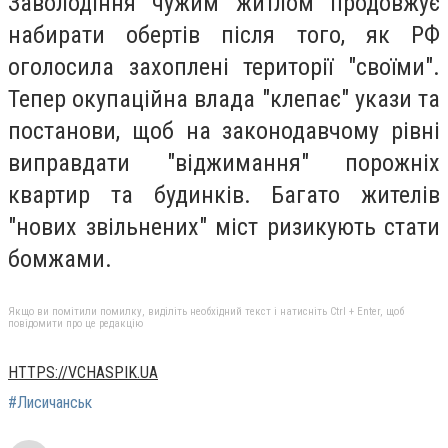
Заволодіння чужим житлом продовжує
набирати обертів після того, як РФ
оголосила захоплені території "своїми".
Тепер окупаційна влада "клепає" укази та
постанови, щоб на законодавчому рівні
виправдати "віджимання" порожніх
квартир та будинків. Багато жителів
"нових звільнених" міст ризикують стати
бомжами.
Якщо ви помітили помилку, виділіть необхідний текст і натисніть Ctrl + Enter, щоб
повідомити про це редакцію
HTTPS://VCHASPIK.UA
#Лисичанськ