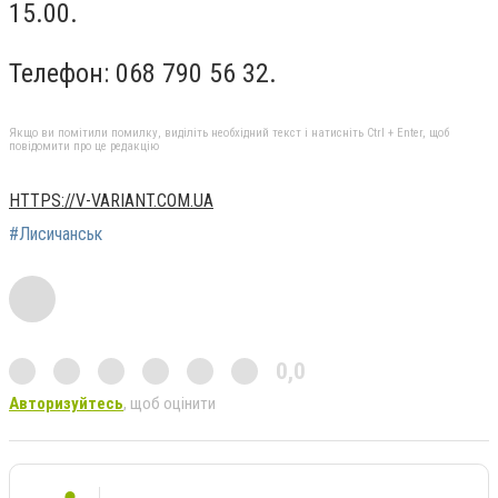
15.00.
Телефон: 068 790 56 32.
Якщо ви помітили помилку, виділіть необхідний текст і натисніть Ctrl + Enter, щоб
повідомити про це редакцію
HTTPS://V-VARIANT.COM.UA
#Лисичанськ
0,0
Авторизуйтесь
, щоб оцінити