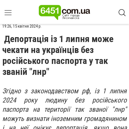
19:26, 15 квітня 2024 р.
Депортація із 1 липня може
чекати на українців без
російського паспорта у так
званій "лнр"
Згідно з законодавством рф, із 1 липня
2024 року людину без російського
паспорта на території так званої "лнр"
можуть визнати іноземним громадянином
і на неї очікує депортація, якщо вона