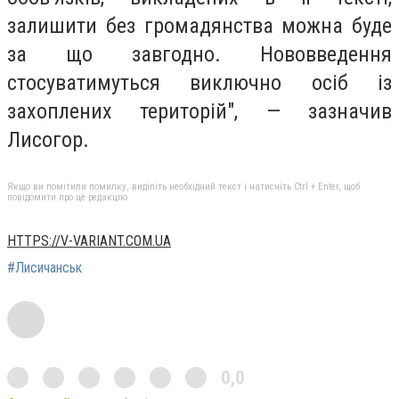
залишити без громадянства можна буде
за що завгодно. Нововведення
стосуватимуться виключно осіб із
захоплених територій", — зазначив
Лисогор.
Якщо ви помітили помилку, виділіть необхідний текст і натисніть Ctrl + Enter, щоб
повідомити про це редакцію
HTTPS://V-VARIANT.COM.UA
#Лисичанськ
0,0