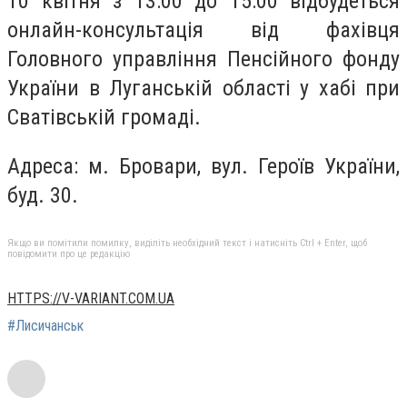
10 квітня з 13:00 до 15:00 відбудеться
онлайн-консультація від фахівця
Головного управління Пенсійного фонду
України в Луганській області у хабі при
Сватівській громаді.
Адреса: м. Бровари, вул. Героїв України,
буд. 30.
Якщо ви помітили помилку, виділіть необхідний текст і натисніть Ctrl + Enter, щоб
повідомити про це редакцію
HTTPS://V-VARIANT.COM.UA
#Лисичанськ