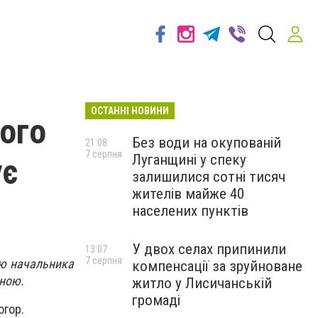
ОСТАННІ НОВИНИ
ного
Без води на окупованій
21:08
7 серпня
Луганщині у спеку
ує
залишилися сотні тисяч
жителів майже 40
населених пунктів
У двох селах припинили
13:07
7 серпня
ею начальника
компенсації за зруйноване
іною.
житло у Лисичанській
громаді
огор.