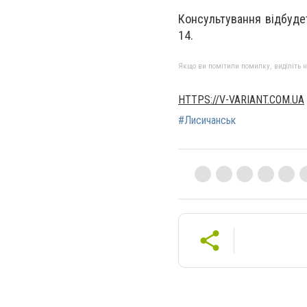
Консультування відбудет
14.
Якщо ви помітили помилку, виділіть нео
HTTPS://V-VARIANT.COM.UA
#Лисичанськ