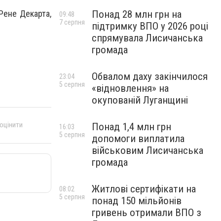
Понад 28 млн грн на
 Рене Декарта,
09:48
7 серпня
підтримку ВПО у 2026 році
спрямувала Лисичанська
громада
Обвалом даху закінчилося
23:04
5 серпня
«відновлення» на
окупованій Луганщині
 оцінити
Понад 1,4 млн грн
16:03
5 серпня
допомоги виплатила
військовим Лисичанська
громада
Житлові сертифікати на
08:02
5 серпня
понад 150 мільйонів
гривень отримали ВПО з