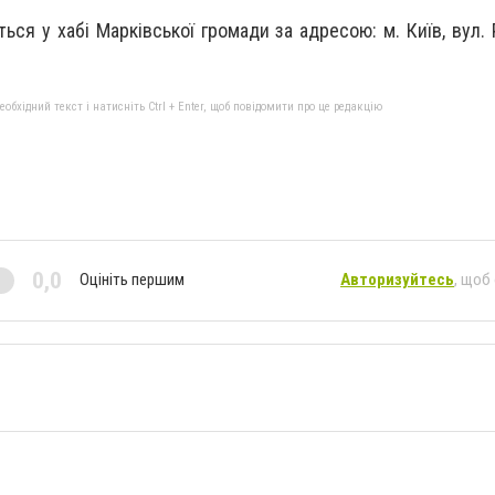
ься у хабі Марківської громади за адресою: м. Київ, вул.
бхідний текст і натисніть Ctrl + Enter, щоб повідомити про це редакцію
0,0
Оцініть першим
Авторизуйтесь
, щоб