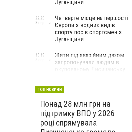
Луганщини
Четверте місце на першості
22:20
3 серпня
Європи з водних видів
спорту посів спортсмен з
Луганщини
Жити під аварійним дахом
13:19
3 серпня
запропонували людям в
окупованому Лисичанську
ТОП НОВИНИ
Понад 28 млн грн на
підтримку ВПО у 2026
році спрямувала