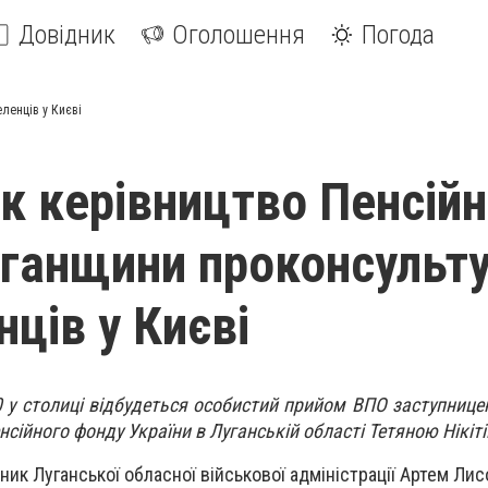
Довідник
Оголошення
Погода
ленців у Києві
ок керівництво Пенсій
ганщини проконсульт
ців у Києві
00 у столиці відбудеться особистий прийом ВПО заступниц
нсійного фонду України в Луганській області Тетяною Нікіт
ик Луганської обласної військової адміністрації Артем Лис