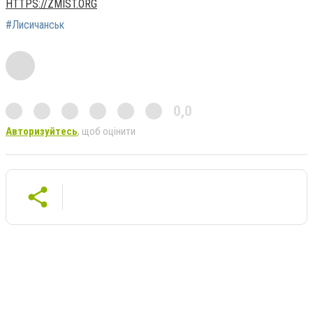
HTTPS://ZMIST.ORG
#Лисичанськ
0,0
Авторизуйтесь
, щоб оцінити