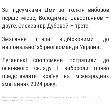
За підсумками Дмитро Іголкін виборов
перше місце, Володимир Савостьянов –
друге, Олександр Дубовой – третє.
Змагання стали відбірковими до
національної збірної команди України.
Луганські спортсмени потрапили до
основного складу і вибороли право
представляти країну на міжнародних
змаганнях 2024 року.
Якщо ви помітили помилку, виділіть необхідний текст і натисніть Ctrl + Enter, щоб
повідомити про це редакцію