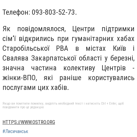
Телефон: 093-803-52-73.
Як повідомлялося, Центри підтримки
сім’ї відкрились при гуманітарних хабах
Старобільської РВА в містах Київ і
Свалява Закарпатської області у березні,
значна частина колективу Центрів -
жінки-ВПО, які раніше користувались
послугами цих хабів.
Якщо ви помітили помилку, виділіть необхідний текст і натисніть Ctrl + Enter, щоб
повідомити про це редакцію
HTTPS://WWW.OSTRO.ORG
#Лисичанськ