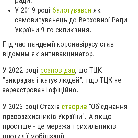
ради.
У 2019 році
балотувався
як
самовисуванець до Верховної Ради
України 9-го скликання.
Під час пандемії коронавірусу став
відомим як антивакцинатор.
У 2022 році
розповідав
, що ТЦК
"викрадає і катує людей", і що ТЦК не
зареєстровані офіційно.
У 2023 році Стахів
створив
"Обʼєднання
правозахисників України". А якщо
простіше - це мережа прихильників
протидії мобілізації.