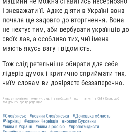
машини не можна ставитись несерйозно
і зневажати її. Адже діяти в Україні вона
почала ще задовго до вторгнення. Вона
не нехтує тим, аби вербувати українців до
своїх лав, а особливо тих, чиї імена
мають якусь вагу і відомість.
Тож слід ретельніше обирати для себе
лідерів думок і критично сприймати тих,
чиїм словам ви довіряєте беззаперечно.
Якщо ви помітили помилку, виділіть необхідний текст і натисніть Ctrl + Enter, щоб
повідомити про це редакцію
#Слов'янськ
#новини Слов'янська
#Донецька область
#Чернівці
#новини Чернівців
#новини Буковини
#війна в Україні
#війна з росією
#пропагандисти
#російська пропаганда
#роспропаганда