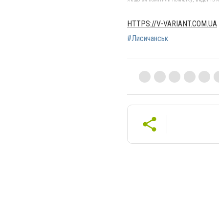
HTTPS://V-VARIANT.COM.UA
#Лисичанськ