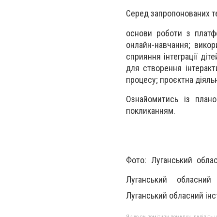
Серед запропонованих те
основи роботи з платфо
онлайн-навчання; вико
сприяння інтеграції діт
для створення інтеракт
процесу; проєктна діяльн
Ознайомитись із план
покликанням.
Фото: Луганський облас
Луганський обласний 
Луганський обласний інс
Якщо ви помітили помилку, виділіть нео