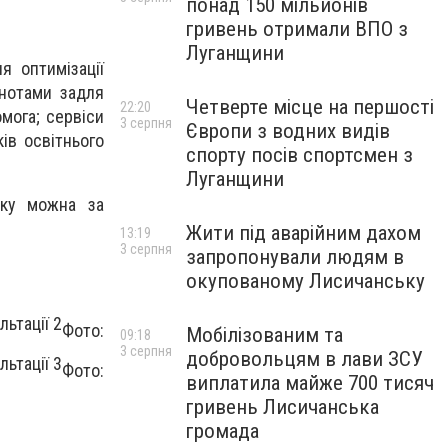
понад 150 мільйонів
гривень отримали ВПО з
Луганщини
я оптимізації
ьнотами задля
Четверте місце на першості
22:20
омога; сервіси
3 серпня
Європи з водних видів
ів освітнього
спорту посів спортсмен з
Луганщини
оку можна за
Жити під аварійним дахом
13:19
3 серпня
запропонували людям в
окупованому Лисичанську
Фото:
Мобілізованим та
09:18
3 серпня
добровольцям в лави ЗСУ
Фото:
виплатила майже 700 тисяч
гривень Лисичанська
громада