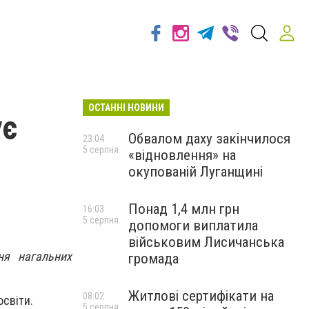
ОСТАННІ НОВИНИ
ує
Обвалом даху закінчилося
23:04
5 серпня
«відновлення» на
окупованій Луганщині
Понад 1,4 млн грн
16:03
5 серпня
допомоги виплатила
військовим Лисичанська
ня нагальних
громада
Житлові сертифікати на
08:02
освіти.
5 серпня