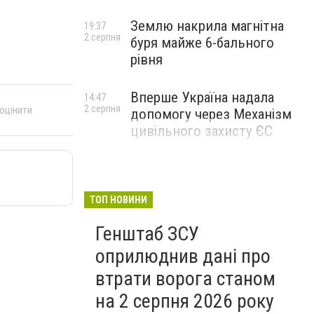
Землю накрила магнітна
19:37
2 серпня
буря майже 6-бального
рівня
Вперше Україна надала
14:47
2 серпня
 оцінити
допомогу через Механізм
цивільного захисту ЄС
ТОП НОВИНИ
Генштаб ЗСУ
оприлюднив дані про
втрати ворога станом
на 2 серпня 2026 року