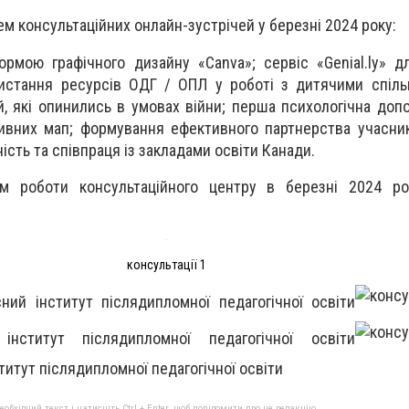
м консультаційних онлайн-зустрічей у березні 2024 року:
рмою графічного дизайну «Canva»; сервіс «Genial.ly» дл
ристання ресурсів ОДГ / ОПЛ у роботі з дитячими спіл
ей, які опинились в умовах війни; перша психологічна доп
ивних мап; формування ефективного партнерства учасник
ість та співпраця із закладами освіти Канади.
ом роботи консультаційного центру в березні 2024 р
консультації 1
ний інститут післядипломної педагогічної освіти
інститут післядипломної педагогічної освіти
титут післядипломної педагогічної освіти
бхідний текст і натисніть Ctrl + Enter, щоб повідомити про це редакцію