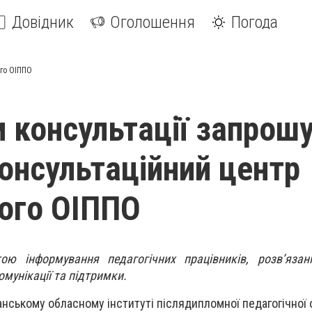
Довідник
Оголошення
Погода
ого ОІППО
 консультації запрош
консультаційний центр
ого ОІППО
ю інформування педагогічних працівників, розв’язан
омунікації та підтримки.
анському обласному інституті післядипломної педагогічної 