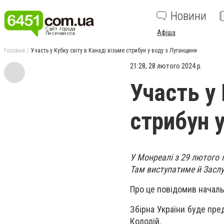
Новини
Афіша
Головна
Участь у Кубку світу в Канаді візьме стрибун у воду з Луганщини
21:28, 28 лютого 2024 р.
Участь у 
стрибун 
У Монреалі з 29 лютого п
Там виступатиме й Заслу
Про це повідомив начальн
Збірна України буде пр
Колодій.