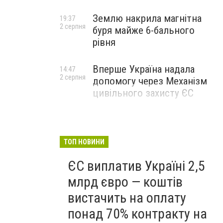
Землю накрила магнітна
19:37
2 серпня
буря майже 6-бального
рівня
Вперше Україна надала
14:47
2 серпня
допомогу через Механізм
цивільного захисту ЄС
ТОП НОВИНИ
ЄС виплатив Україні 2,5
млрд євро — коштів
вистачить на оплату
понад 70% контракту на