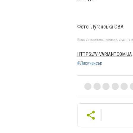
Фото: Луганська ОВА
Якщо ви помітили помилку, виділіть нео
HTTPS://V-VARIANT.COM.UA
#Лисичанськ