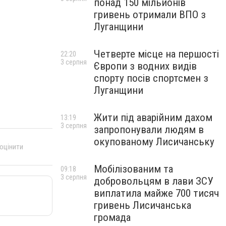
понад 150 мільйонів
гривень отримали ВПО з
Луганщини
Четверте місце на першості
22:20
3 серпня
Європи з водних видів
спорту посів спортсмен з
Луганщини
Жити під аварійним дахом
13:19
3 серпня
запропонували людям в
окупованому Лисичанську
 оцінити
Мобілізованим та
09:18
3 серпня
добровольцям в лави ЗСУ
виплатила майже 700 тисяч
гривень Лисичанська
громада