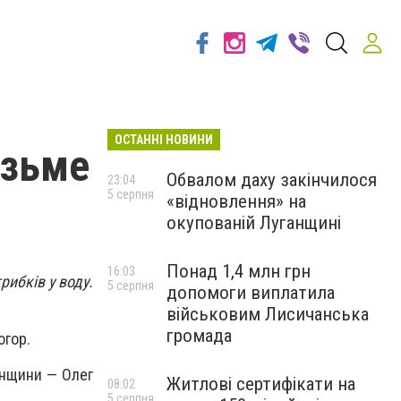
ОСТАННІ НОВИНИ
ізьме
Обвалом даху закінчилося
23:04
5 серпня
«відновлення» на
окупованій Луганщині
Понад 1,4 млн грн
16:03
рибків у воду.
5 серпня
допомоги виплатила
військовим Лисичанська
громада
огор.
анщини — Олег
Житлові сертифікати на
08:02
5 серпня