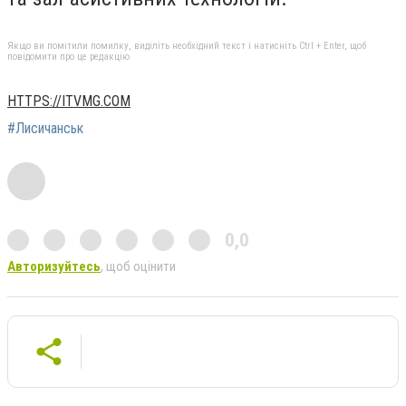
Якщо ви помітили помилку, виділіть необхідний текст і натисніть Ctrl + Enter, щоб
повідомити про це редакцію
HTTPS://ITVMG.COM
#Лисичанськ
0,0
Авторизуйтесь
, щоб оцінити