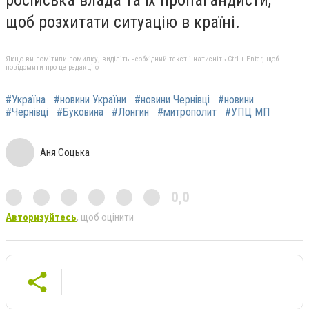
російська влада та їх пропагандисти,
щоб розхитати ситуацію в країні.
Якщо ви помітили помилку, виділіть необхідний текст і натисніть Ctrl + Enter, щоб
повідомити про це редакцію
#Україна
#новини України
#новини Чернівці
#новини
#Чернівці
#Буковина
#Лонгин
#митрополит
#УПЦ МП
Аня Соцька
0,0
Авторизуйтесь
, щоб оцінити