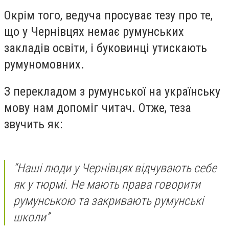
Окрім того, ведуча просуває тезу про те,
що у Чернівцях немає румунських
закладів освіти, і буковинці утискають
румуномовних.
З перекладом з румунської на українську
мову нам допоміг читач. Отже, теза
звучить як:
“Наші люди у Чернівцях відчувають себе
як у тюрмі. Не мають права говорити
румунською та закривають румунські
школи”