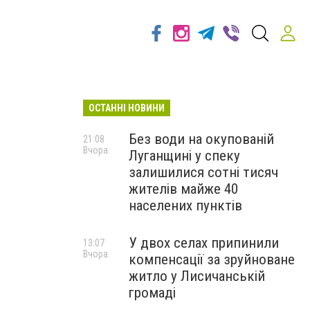
ОСТАННІ НОВИНИ
Без води на окупованій
21:08
Вчора
Луганщині у спеку
Н
залишилися сотні тисяч
жителів майже 40
населених пунктів
У двох селах припинили
13:07
Вчора
компенсації за зруйноване
житло у Лисичанській
громаді