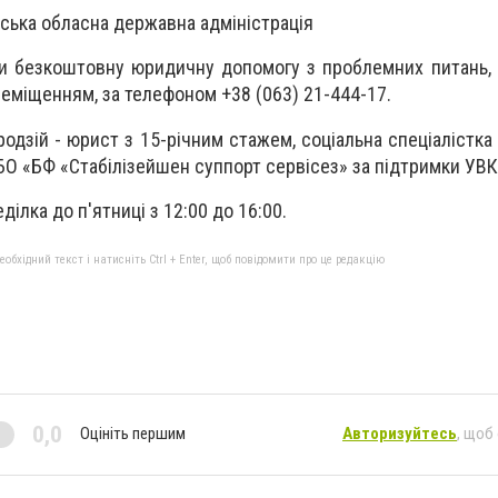
ська обласна державна адміністрація
и безкоштовну юридичну допомогу з проблемних питань,
еміщенням, за телефоном +38 (063) 21-444-17.
одзій - юрист з 15-річним стажем, соціальна спеціалістка
 БО «БФ «Стабілізейшен суппорт сервісез» за підтримки УВ
ілка до п'ятниці з 12:00 до 16:00.
бхідний текст і натисніть Ctrl + Enter, щоб повідомити про це редакцію
0,0
Оцініть першим
Авторизуйтесь
, щоб