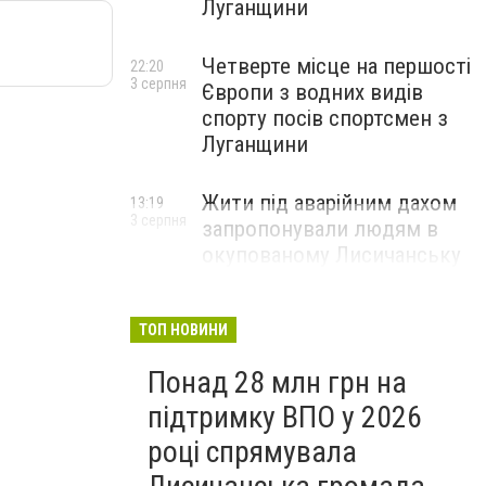
Луганщини
Четверте місце на першості
22:20
3 серпня
Європи з водних видів
спорту посів спортсмен з
Луганщини
Жити під аварійним дахом
13:19
3 серпня
запропонували людям в
окупованому Лисичанську
ТОП НОВИНИ
Понад 28 млн грн на
підтримку ВПО у 2026
році спрямувала