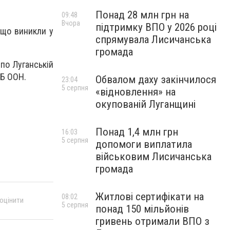
Понад 28 млн грн на
09:48
Вчора
підтримку ВПО у 2026 році
 що виникли у
спрямувала Лисичанська
громада
 по Луганській
КБ ООН.
Обвалом даху закінчилося
23:04
5 серпня
«відновлення» на
окупованій Луганщині
Понад 1,4 млн грн
16:03
5 серпня
допомоги виплатила
військовим Лисичанська
громада
Житлові сертифікати на
08:02
 оцінити
5 серпня
понад 150 мільйонів
гривень отримали ВПО з