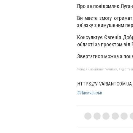
Про це повідомляє Луган
Ви маєте змогу отримат
зв'язку з вимушеним пер
Консультує Євгенія Добр
області за проєктом від
Звертатися можна з понед
Якщо ви помітили помилку, виділіть нео
HTTPS://V-VARIANT.COM.UA
#Лисичанськ