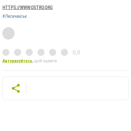
HTTPS://WWW.OSTRO.ORG
#Лисичанськ
0,0
Авторизуйтесь
, щоб оцінити