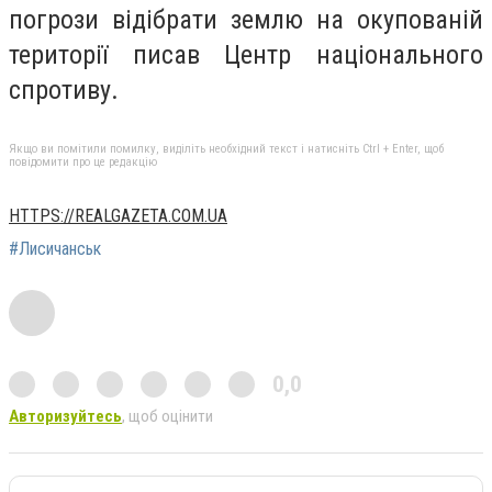
погрози відібрати землю на окупованій
території писав Центр національного
спротиву.
Якщо ви помітили помилку, виділіть необхідний текст і натисніть Ctrl + Enter, щоб
повідомити про це редакцію
HTTPS://REALGAZETA.COM.UA
#Лисичанськ
0,0
Авторизуйтесь
, щоб оцінити