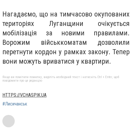
Нагадаємо, що на тимчасово окупованих
територіях Луганщини очікується
мобілізація за новими правилами.
Ворожим військкоматам дозволили
перетнути кордон у рамках закону. Тепер
вони можуть вриватися у квартири.
Якщо ви помітили помилку, виділіть необхідний текст і натисніть Ctrl + Enter, щоб
повідомити про це редакцію
HTTPS://VCHASPIK.UA
#Лисичанськ