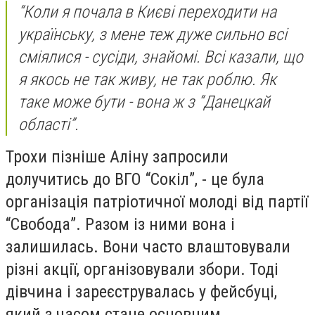
“Коли я почала в Києві переходити на
українську, з мене теж дуже сильно всі
сміялися - сусіди, знайомі. Всі казали, що
я якось не так живу, не так роблю. Як
таке може бути - вона ж з “Данецкай
області”.
Трохи пізніше Аліну запросили
долучитись до ВГО “Сокіл”, - це була
організація патріотичної молоді від партії
“Свобода”. Разом із ними вона і
залишилась. Вони часто влаштовували
різні акції, організовували збори. Тоді
дівчина і зареєструвалась у фейсбуці,
який з часом стане основним