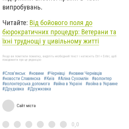
випробувань.
Читайте:
Від бойового поля до
бюрократичних процедур: Ветерани та
їхні труднощі у цивільному житті
Якщо ви помітили помилку, виділіть необхідний текст і натисніть Ctrl + Enter, щоб
повідомити про це редакцію
#Слов’янськ
#новини
#Чернівці
#новини Чернівців
#новости Славянска
#Київ
#Аліна Сухомлін
#волонтер
#волонтерська допомога
#війна в Україні
#война в Украине
#Друдківка
#Дружковка
Сайт міста
0,0