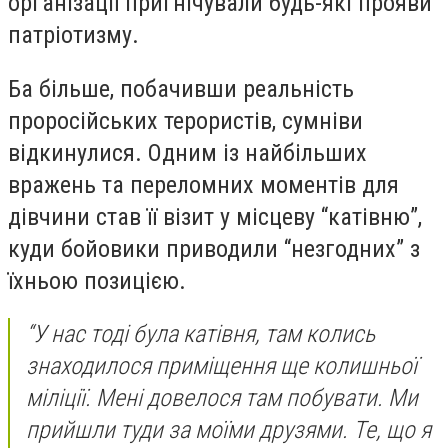
організації пригнічували будь-які прояви
патріотизму.
Ба більше, побачивши реальність
проросійських терористів, сумніви
відкинулися. Одним із найбільших
вражень та переломних моментів для
дівчини став її візит у місцеву “катівню”,
куди бойовики приводили “незгодних” з
їхньою позицією.
“У нас тоді була катівня, там колись
знаходилося приміщення ще колишньої
міліції. Мені довелося там побувати. Ми
прийшли туди за моїми друзями. Те, що я