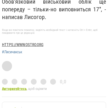
Обов’язковий військовий облік ще
попереду – тільки-но виповниться 17", -
написав Лисогор.
Якщо ви помітили помилку, виділіть необхідний текст і натисніть Ctrl + Enter, щоб
повідомити про це редакцію
HTTPS://WWW.OSTRO.ORG
#Лисичанськ
0,0
Авторизуйтесь
, щоб оцінити