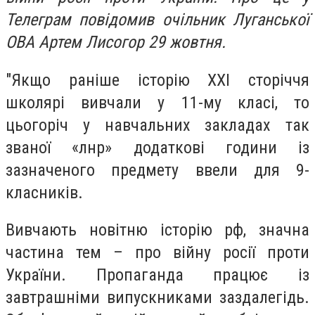
Телеграм повідомив очільник Луганської
ОВА Артем Лисогор 29 жовтня.
"Якщо раніше історію ХХІ сторіччя
школярі вивчали у 11-му класі, то
цьогоріч у навчальних закладах так
званої «лнр» додаткові години із
зазначеного предмету ввели для 9-
класників.
Вивчають новітню історію рф, значна
частина тем – про війну росії проти
України. Пропаганда працює із
завтрашніми випускниками заздалегідь.