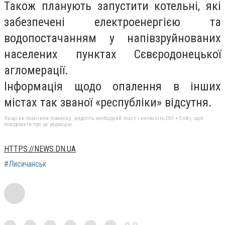
Також планують запустити котельні, які
забезпечені електроенергією та
водопостачанням у напівзруйнованих
населених пунктах Сєвєродонецької
агломерації.
Інформація щодо опалення в інших
містах так званої «республіки» відсутня.
Якщо ви помітили помилку, виділіть необхідний текст і натисніть Ctrl + Enter, щоб
повідомити про це редакцію
HTTPS://NEWS.DN.UA
#Лисичанськ