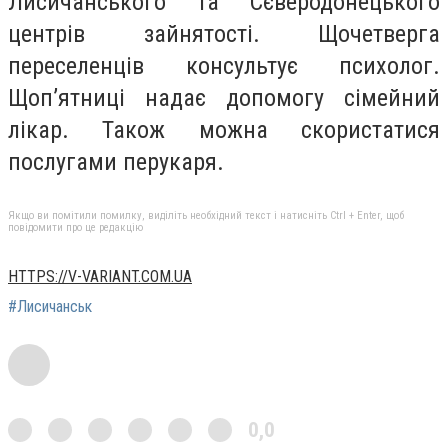
Лисичанського та Сєверодонецького
центрів зайнятості. Щочетверга
переселенців консультує психолог.
Щоп’ятниці надає допомогу сімейний
лікар. Також можна скористатися
послугами перукаря.
Якщо ви помітили помилку, виділіть необхідний текст і натисніть Ctrl + Enter, щоб
повідомити про це редакцію
HTTPS://V-VARIANT.COM.UA
#Лисичанськ
0,0