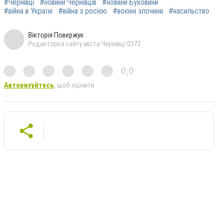
#Чернівці
#новини Чернівців
#новини Буковини
#війна в Україні
#війна з росією
#воєнні злочини
#насильство
Вікторія Повержук
Редакторка сайту міста Чернівці 0372
0,0
Авторизуйтесь
, щоб оцінити