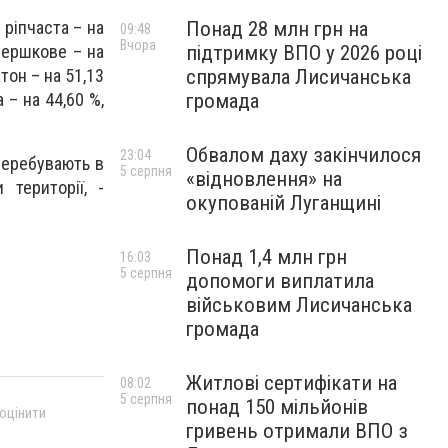
 ріпчаста – на
Понад 28 млн грн на
09:48
Вчора
 вершкове – на
підтримку ВПО у 2026 році
атон – на 51,13
спрямувала Лисичанська
 – на 44,60 %,
громада
Обвалом даху закінчилося
23:04
 перебувають в
5 серпня
«відновлення» на
 території, -
окупованій Луганщині
Понад 1,4 млн грн
16:03
5 серпня
допомоги виплатила
військовим Лисичанська
громада
Житлові сертифікати на
08:02
5 серпня
понад 150 мільйонів
 оцінити
гривень отримали ВПО з