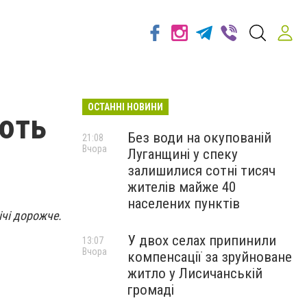
ОСТАННІ НОВИНИ
ують
Без води на окупованій
21:08
Вчора
Луганщині у спеку
залишилися сотні тисяч
жителів майже 40
населених пунктів
ічі дорожче.
У двох селах припинили
13:07
Вчора
компенсації за зруйноване
житло у Лисичанській
громаді