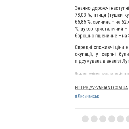
Значно дорожчі наступні
78,03 %, птиця (тушки к
65,85 %, свинина – на 62,
%, цукор кристалічний – 
борошно пшеничне – на 3
Середні споживчі ціни н
окупації, у серпні бул
підсумувала в аналізі Лу
Якщо ви помітили помилку, виділіть нео
HTTPS://V-VARIANT.COM.UA
#Лисичанськ