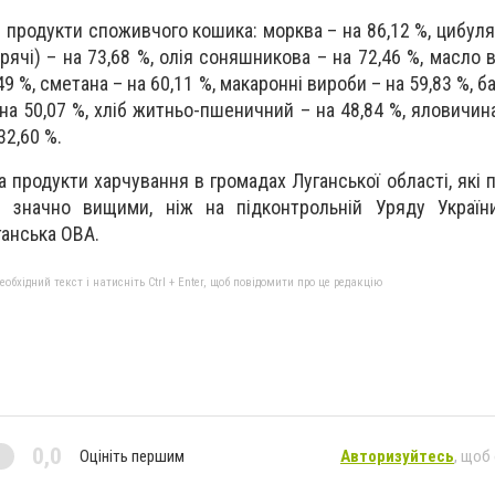
 продукти споживчого кошика: морква – на 86,12 %, цибуля
урячі) – на 73,68 %, олія соняшникова – на 72,46 %, масло
49 %, сметана – на 60,11 %, макаронні вироби – на 59,83 %, б
на 50,07 %, хліб житньо-пшеничний – на 48,84 %, яловичина
2,60 %.
а продукти харчування в громадах Луганської області, які
и значно вищими, ніж на підконтрольній Уряду України
ганська ОВА.
бхідний текст і натисніть Ctrl + Enter, щоб повідомити про це редакцію
0,0
Оцініть першим
Авторизуйтесь
, щоб