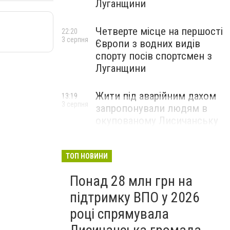
Луганщини
Четверте місце на першості
22:20
3 серпня
Європи з водних видів
спорту посів спортсмен з
Луганщини
Жити під аварійним дахом
13:19
3 серпня
запропонували людям в
окупованому Лисичанську
ТОП НОВИНИ
Понад 28 млн грн на
підтримку ВПО у 2026
році спрямувала