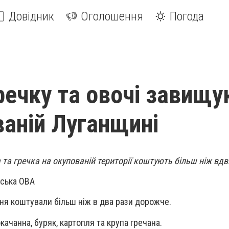
Довідник
Оголошення
Погода
гречку та овочі завищ
ваній Луганщині
 та гречка на окупованій території коштують більш ніж вдв
нська ОВА
ня коштували більш ніж в два рази дорожче.
окачанна, буряк, картопля та крупа гречана.