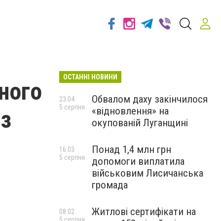
ОСТАННІ НОВИНИ
ного
Обвалом даху закінчилося
23:04
5 серпня
«відновлення» на
 з
окупованій Луганщині
Понад 1,4 млн грн
16:03
5 серпня
допомоги виплатила
військовим Лисичанська
громада
Житлові сертифікати на
08:02
5 серпня