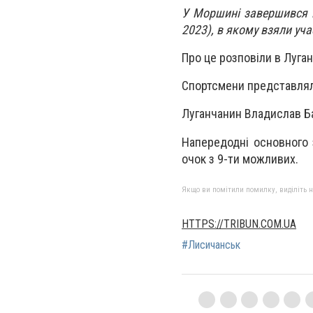
У Моршині завершився м
2023), в якому взяли уча
Про це розповіли в Луган
Спортсмени представляли
Луганчанин Владислав Ба
Напередодні основного 
очок з 9-ти можливих.
Якщо ви помітили помилку, виділіть нео
HTTPS://TRIBUN.COM.UA
#Лисичанськ