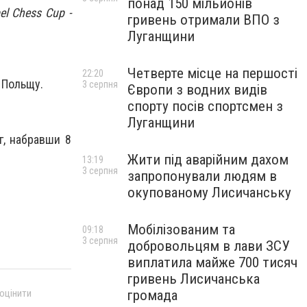
понад 150 мільйонів
l Chess Cup -
гривень отримали ВПО з
Луганщини
Четверте місце на першості
22:20
а Польщу.
3 серпня
Європи з водних видів
спорту посів спортсмен з
Луганщини
г, набравши 8
Жити під аварійним дахом
13:19
3 серпня
запропонували людям в
окупованому Лисичанську
Мобілізованим та
09:18
3 серпня
добровольцям в лави ЗСУ
виплатила майже 700 тисяч
гривень Лисичанська
громада
 оцінити