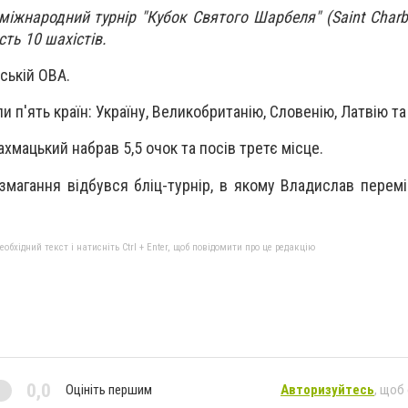
іжнародний турнір "Кубок Святого Шарбеля" (Saint Charbe
сть 10 шахістів.
ській ОВА.
 п'ять країн: Україну, Великобританію, Словенію, Латвію т
хмацький набрав 5,5 очок та посів третє місце.
змагання відбувся бліц-турнір, в якому Владислав перемі
бхідний текст і натисніть Ctrl + Enter, щоб повідомити про це редакцію
0,0
Оцініть першим
Авторизуйтесь
, щоб