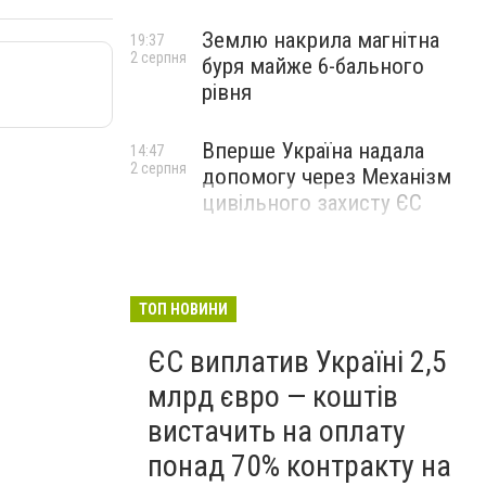
Землю накрила магнітна
19:37
2 серпня
буря майже 6-бального
рівня
Вперше Україна надала
14:47
2 серпня
допомогу через Механізм
цивільного захисту ЄС
ТОП НОВИНИ
ЄС виплатив Україні 2,5
млрд євро — коштів
вистачить на оплату
понад 70% контракту на