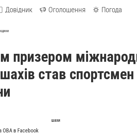
Довідник
Оголошення
Погода
анщини
м призером міжнарод
 шахів став спортсмен
ни
шахи
а ОВА в Facebook