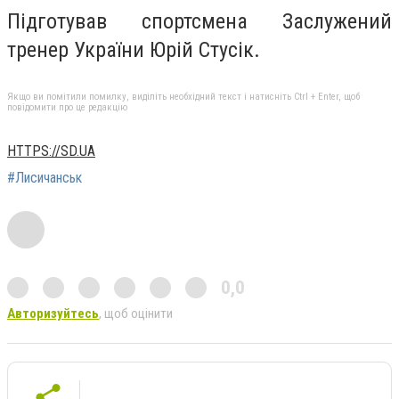
Підготував спортсмена Заслужений
тренер України Юрій Стусік.
Якщо ви помітили помилку, виділіть необхідний текст і натисніть Ctrl + Enter, щоб
повідомити про це редакцію
HTTPS://SD.UA
#Лисичанськ
0,0
Авторизуйтесь
, щоб оцінити