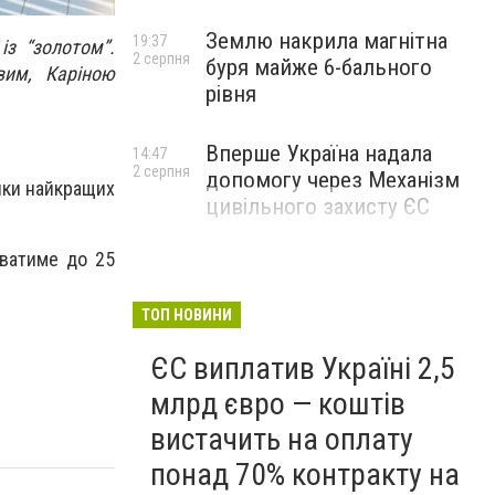
Землю накрила магнітна
19:37
із “золотом”.
2 серпня
буря майже 6-бального
вим, Каріною
рівня
Вперше Україна надала
14:47
2 серпня
допомогу через Механізм
ійки найкращих
цивільного захисту ЄС
иватиме до 25
ТОП НОВИНИ
ЄС виплатив Україні 2,5
млрд євро — коштів
вистачить на оплату
понад 70% контракту на