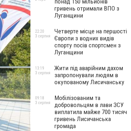
понад 150 мільйонів
гривень отримали ВПО з
Луганщини
Четверте місце на першості
22:20
3 серпня
Європи з водних видів
спорту посів спортсмен з
Луганщини
Жити під аварійним дахом
13:19
3 серпня
запропонували людям в
окупованому Лисичанську
Мобілізованим та
09:18
3 серпня
добровольцям в лави ЗСУ
виплатила майже 700 тисяч
гривень Лисичанська
громада