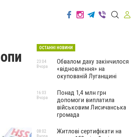
ОСТАННІ НОВИНИ
ропи
Обвалом даху закінчилося
23:04
Вчора
«відновлення» на
окупованій Луганщині
Понад 1,4 млн грн
16:03
Вчора
допомоги виплатила
військовим Лисичанська
громада
Житлові сертифікати на
08:02
Вчора