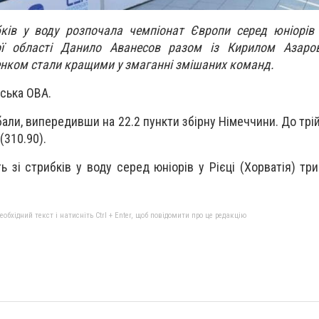
бків у воду розпочала чемпіонат Європи серед юніорів 
ої області Данило Аванесов разом із Кирилом Азаро
нком стали кращими у змаганні змішаних команд.
ська ОВА.
 бали, випередивши на 22.2 пункти збірну Німеччини. До тр
(310.90).
 зі стрибків у воду серед юніорів у Рієці (Хорватія) тр
бхідний текст і натисніть Ctrl + Enter, щоб повідомити про це редакцію