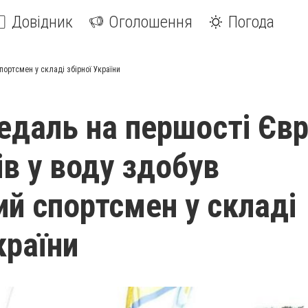
Довідник
Оголошення
Погода
портсмен у складі збірної України
едаль на першості Єв
ів у воду здобув
ий спортсмен у складі
країни