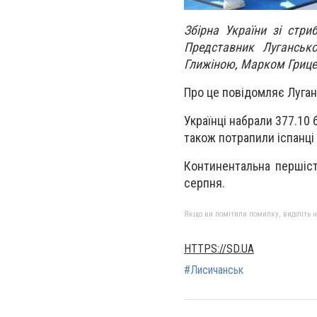
Збірна України зі стри
Представник Луганськ
Глижіною, Марком Грице
Про це повідомляє Луган
Українці набрали 377.10
також потрапили іспанці 
Континентальна першість
серпня.
Якщо ви помітили помилку, виділіть нео
HTTPS://SD.UA
#Лисичанськ