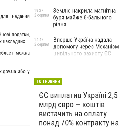
Землю накрила магнітна
19:37
2 серпня
 для надання
буря майже 6-бального
рівня
йнові податки,
Вперше Україна надала
14:47
их накладних
2 серпня
допомогу через Механізм
області можна
цивільного захисту ЄС
ax.gov.ua
або у
ТОП НОВИНИ
ЄС виплатив Україні 2,5
млрд євро — коштів
вистачить на оплату
понад 70% контракту на