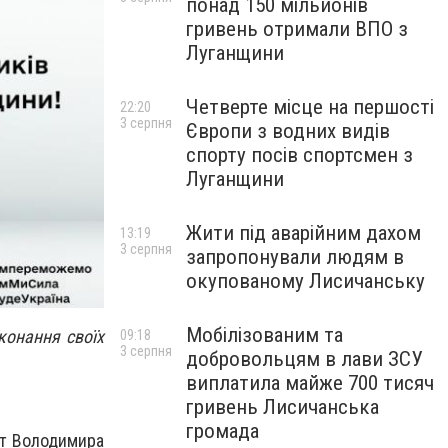
понад 150 мільйонів
гривень отримали ВПО з
Луганщини
Четверте місце на першості
22:20
3 серпня
Європи з водних видів
спорту посів спортсмен з
Луганщини
Жити під аварійним дахом
13:19
3 серпня
запропонували людям в
окупованому Лисичанську
Мобілізованим та
конання своїх
09:18
3 серпня
добровольцям в лави ЗСУ
виплатила майже 700 тисяч
гривень Лисичанська
громада
кт Володимира