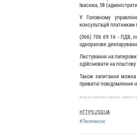
Івасюка, 58 (адміністрат
У Головному управлінн
консультацій платникам 
(066) 706 69 16 - ПДВ, 
одноразове декларування
Листування на паперових
здійснювати на поштову а
Також запитання можна
приватні повідомлення на
Якщо ви помітили помилку, виділіть нео
HTTPS://SD.UA
#Лисичанськ