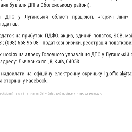
ивна будівля ДПІ в Оболонському районі).
і ДПС у Луганській області працюють «гарячі лінії»
податків:
податок на прибуток, ПДФО, акциз, єдиний податок, ЄСВ, ма
; (098) 658 96 08 - податкові ризики, реєстрація податков
 носіях на адресу Головного управління ДПС у Луганській 
дресу: Львівська пл., 8, Київ, 04053.
 надсилати на офіційну електронну скриньку
lg.official@t
 сторінці у Facebook.
бхідний текст і натисніть Ctrl + Enter, щоб повідомити про це редакцію