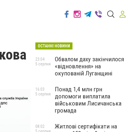
ОСТАННІ НОВИНИ
ткова
Обвалом даху закінчилося
23:04
5 серпня
«відновлення» на
окупованій Луганщині
Понад 1,4 млн грн
16:03
5 серпня
допомоги виплатила
військовим Лисичанська
громада
Житлові сертифікати на
08:02
5 серпня