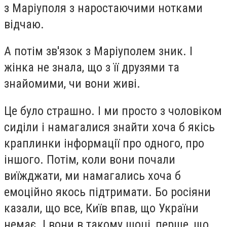
з Маріуполя з наростаючими нотками
відчаю.
А потім зв'язок з Маріуполем зник. І
жінка не знала, що з її друзями та
знайомими, чи вони живі.
Це було страшно. І ми просто з чоловіком
сиділи і намагалися знайти хоча б якісь
краплинки інформації про одного, про
іншого. Потім, коли вони почали
виїжджати, ми намагались хоча б
емоційно якось підтримати. Бо росіяни
казали, що все, Київ впав, що України
немає. І вони в такому шоці, перше, що