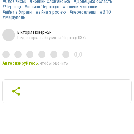
#Слов'янськ
#новини Слов'янська
#Донецька область
#Чернівці
#новини Чернівців
#новини Буковини
#війна в Україні
#війна з росією
#переселенці
#ВПО
#Маріуполь
Вікторія Повержук
Редакторка сайту міста Чернівці 0372
0,0
Авторизируйтесь
, чтобы оценить