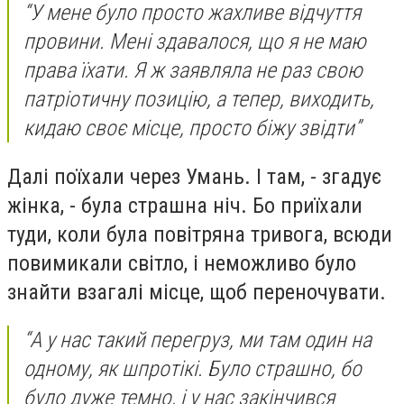
“У мене було просто жахливе відчуття
провини. Мені здавалося, що я не маю
права їхати. Я ж заявляла не раз свою
патріотичну позицію, а тепер, виходить,
кидаю своє місце, просто біжу звідти”
Далі поїхали через Умань. І там, - згадує
жінка, - була страшна ніч. Бо приїхали
туди, коли була повітряна тривога, всюди
повимикали світло, і неможливо було
знайти взагалі місце, щоб переночувати.
“А у нас такий перегруз, ми там один на
одному, як шпротікі. Було страшно, бо
було дуже темно, і у нас закінчився