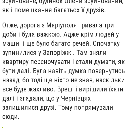
зруйноване, будинок Олени зруйнований,
як і помешкання багатьох її друзів.
Отже, дорога з Маріуполя тривала три
доби і була важкою. Адже крім людей у
машині ще було багато речей. Спочатку
зупинилися у Запоріжжі. Там зняли
квартиру переночувати і стали думати, як
бути далі. Була навіть думка повернутись
назад, бо тоді ще ніхто не знав, наскільки
все буде жахливо. Врешті вирішили їхати
далі і згадали, що у Чернівцях
залишилися друзі. Тому попрямували
сюди.