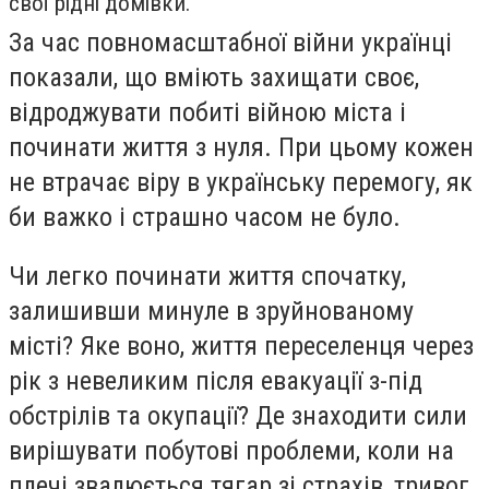
свої рідні домівки.
За час повномасштабної війни українці
показали, що вміють захищати своє,
відроджувати побиті війною міста і
починати життя з нуля. При цьому кожен
не втрачає віру в українську перемогу, як
би важко і страшно часом не було.
Чи легко починати життя спочатку,
залишивши минуле в зруйнованому
місті? Яке воно, життя переселенця через
рік з невеликим після евакуації з-під
обстрілів та окупації? Де знаходити сили
вирішувати побутові проблеми, коли на
плечі звалюється тягар зі страхів, тривог,