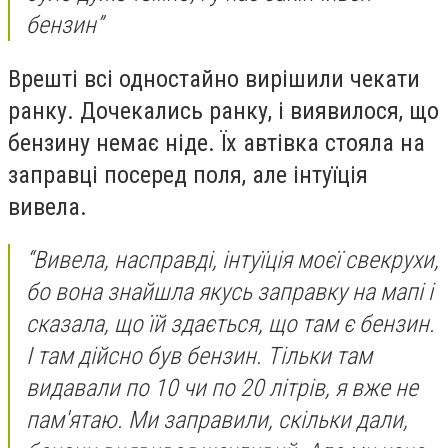
бензин”
Врешті всі одностайно вирішили чекати
ранку. Дочекались ранку, і виявилося, що
бензину немає ніде. Їх автівка стояла на
заправці посеред поля, але інтуїція
вивела.
“Вивела, насправді, інтуїція моєї свекрухи,
бо вона знайшла якусь заправку на мапі і
сказала, що їй здається, що там є бензин.
І там дійсно був бензин. Тільки там
видавали по 10 чи по 20 літрів, я вже не
пам'ятаю. Ми заправили, скільки дали,