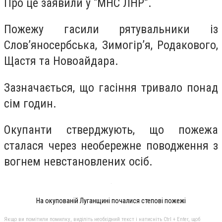
Про це заявили у “МНС ЛНР”.
Пожежу гасили рятувальники із
Слов’яносербська, Зимогір’я, Родакового,
Щастя та Новоайдара.
Зазначається, що гасіння тривало понад
сім годин.
Окупанти стверджують, що пожежа
сталася через необережне поводження з
вогнем невстановлених осіб.
На окупованій Луганщині почалися степові пожежі
Якщо ви помітили помилку, виділіть необхідний текст і натисніть Ctrl + Enter, щоб