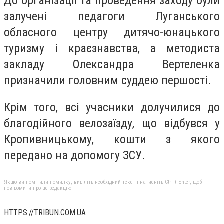
До організації та проведення заходу були
залучені педагоги Луганського
обласного центру дитячо-юнацького
туризму і краєзнавства, а методиста
закладу Олександра Вертеленка
призначили головним суддею першості.
Крім того, всі учасники долучилися до
благодійного велозаїзду, що відбувся у
Кропивницькому, кошти з якого
передано на допомогу ЗСУ.
Якщо ви помітили помилку, виділіть необхідний текст і натисніть Ctrl + Enter, щоб
повідомити про це редакцію
HTTPS://TRIBUN.COM.UA