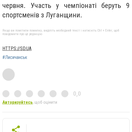
червня. Участь у чемпіонаті беруть 9
спортсменів з Луганщини.
Якщо ви помітили помилку, виділіть необхідний текст і натисніть Ctrl + Enter, щоб
повідомити про це редакцію
HTTPS://SD.UA
#Лисичанськ
0,0
Авторизуйтесь
, щоб оцінити