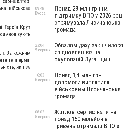
 хабі-шелтері
Понад 28 млн грн на
ка військова
09:48
Вчора
підтримку ВПО у 2026 році
спрямувала Лисичанська
і Героїв Крут
громада
 символізують
Обвалом даху закінчилося
23:04
5 серпня
«відновлення» на
сії. За кожним
окупованій Луганщині
а та її армії.
ність, як і за
Понад 1,4 млн грн
16:03
5 серпня
допомоги виплатила
військовим Лисичанська
громада
Житлові сертифікати на
08:02
5 серпня
понад 150 мільйонів
гривень отримали ВПО з