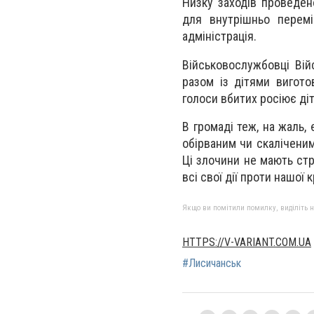
Низку заходів проведено
для внутрішньо перемі
адміністрація.
Військовослужбовці Війс
разом із дітями вигото
голоси вбитих росіює діт
В громаді теж, на жаль, 
обірваним чи скаліченим
Ці злочини не мають стро
всі свої дії проти нашої 
Якщо ви помітили помилку, виділіть нео
HTTPS://V-VARIANT.COM.UA
#Лисичанськ