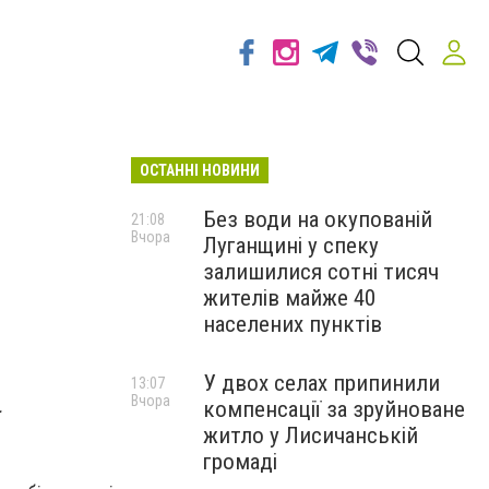
ОСТАННІ НОВИНИ
Без води на окупованій
21:08
Вчора
Луганщині у спеку
залишилися сотні тисяч
жителів майже 40
населених пунктів
У двох селах припинили
13:07
Вчора
.
компенсації за зруйноване
житло у Лисичанській
громаді