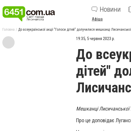
Новини
Афіша
Головна
До всеукраїнської акції "Голоси дітей" долучилися мешканці Лисичансько
19:35, 5 червня 2023 р.
До всеукр
дітей" д
Лисичанс
Мешканці Лисичанської г
Про це доповідає Луганс