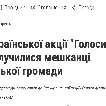
Довідник
Оголошення
Погода
ї громади
аїнської акції "Голоси
олучилися мешканці
ької громади
ромади долучилися до Всеукраїнської акції «Голоси дітей»
ька ОВА