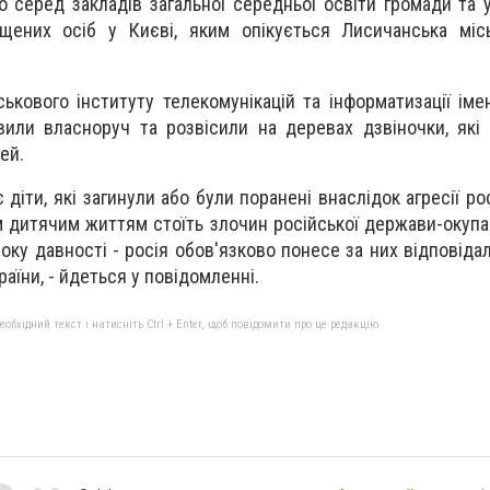
 серед закладів загальної середньої освіти громади та у
щених осіб у Києві, яким опікується Лисичанська місь
ькового інституту телекомунікацій та інформатизації імен
вили власноруч та розвісили на деревах дзвіночки, які
ей.
є діти, які загинули або були поранені внаслідок агресії ро
 дитячим життям стоїть злочин російської держави-окупант
ку давності - росія обов'язково понесе за них відповідаль
країни, - йдеться у повідомленні.
бхідний текст і натисніть Ctrl + Enter, щоб повідомити про це редакцію