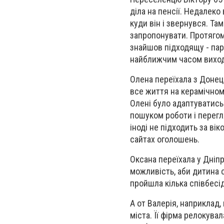
діла на пенсії. Недалеко
куди він і звернувся. Та
запропонувати. Протягом 
знайшов підходящу - пар
найближчим часом виход
Олена переїхала з Донець
все життя на керамічном
Олені було адаптуватись
пошуком роботи і перегл
іноді не підходить за ві
сайтах оголошень.
Оксана переїхала у Дніп
можливість, аби дитина 
пройшла кілька співбесі
А от Валерія, наприклад,
міста. Її фірма релокува