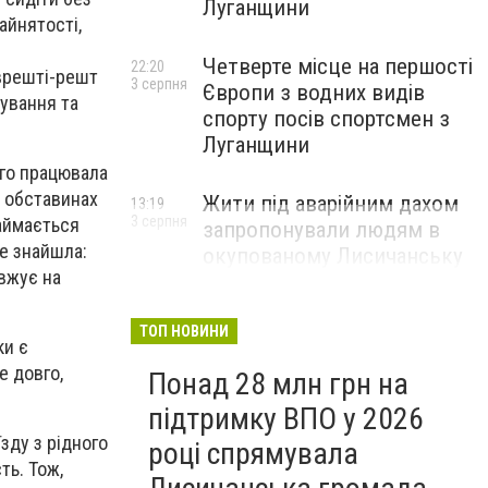
Луганщини
айнятості,
Четверте місце на першості
22:20
 врешті-решт
3 серпня
Європи з водних видів
ування та
спорту посів спортсмен з
Луганщини
ого працювала
х обставинах
Жити під аварійним дахом
13:19
3 серпня
займається
запропонували людям в
не знайшла:
окупованому Лисичанську
овжує на
ТОП НОВИНИ
ки є
е довго,
Понад 28 млн грн на
підтримку ВПО у 2026
зду з рідного
році спрямувала
ть. Тож,