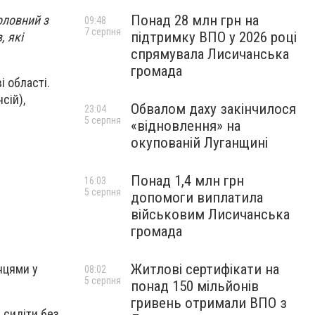
Понад 28 млн грн на
оловний з
09:48
7 серпня
підтримку ВПО у 2026 році
, які
спрямувала Лисичанська
громада
 області.
сій),
Обвалом даху закінчилося
23:04
5 серпня
«відновлення» на
окупованій Луганщині
Понад 1,4 млн грн
16:03
5 серпня
допомоги виплатила
військовим Лисичанська
громада
Житлові сертифікати на
нцями у
08:02
5 серпня
понад 150 мільйонів
гривень отримали ВПО з
 сидіти без