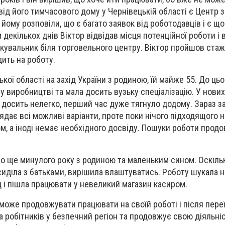
 від його тимчасового дому у Чернівецькій області є Центр з
м йому розповіли, що є багато заявок від роботодавців і є що
декількох днів Віктор відвідав місця потенційної роботи і
кувальник біля торговельного центру. Віктор пройшов стаж
ить на роботу.
кої області на захід України з родиною, їй майже 55. До ць
у виробництві та мала досить вузьку спеціалізацію. У нови
 досить нелегко, перший час дуже тягнуло додому. Зараз 
ядає всі можливі варіанти, проте поки нічого підходящого 
ком, а іноді немає необхідного досвіду. Пошуки роботи прод
ро ще минулого року з родиною та маленьким сином. Оскіль
сиділа з батьками, вирішила влаштуватись. Роботу шукала н
д і пішла працювати у невеликий магазин касиром.
 може продовжувати працювати на своїй роботі і після переї
ла робітників у безпечний регіон та продовжує свою діяльніс