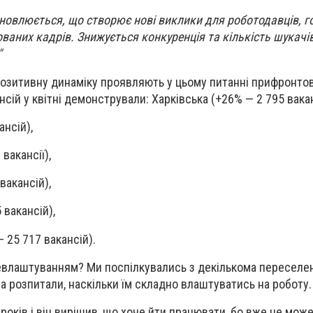
дновлюється, що створює нові виклики для роботодавців, г
ваних кадрів. Знижується конкуренція та кількість шукачів
"
озитивну динаміку проявляють у цьому питанні прифронтові
сій у квітні демонстрували: Харківська (+26% — 2 795 вакан
нсій),
вакансії),
вакансій),
 вакансій),
 25 717 вакансій).
цевлаштуванням? Ми поспілкувались з декількома переселе
та розпитали, наскільки їм складно влаштуватись на роботу.
оків і він вирішив, що хоче йти працювати, бо вже не може