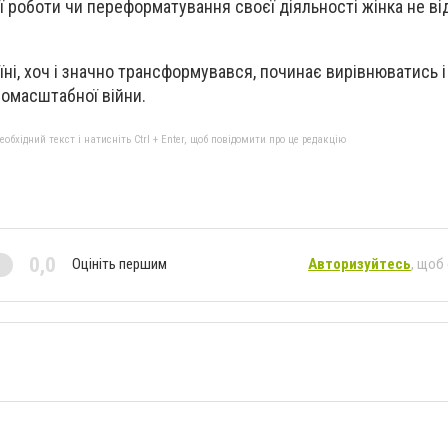
 роботи чи переформатування своєї діяльності жінка не ві
їні, хоч і значно трансформувався, починає вирівнюватись і
номасштабної війни.
бхідний текст і натисніть Ctrl + Enter, щоб повідомити про це редакцію
0,0
Оцініть першим
Авторизуйтесь
, щоб