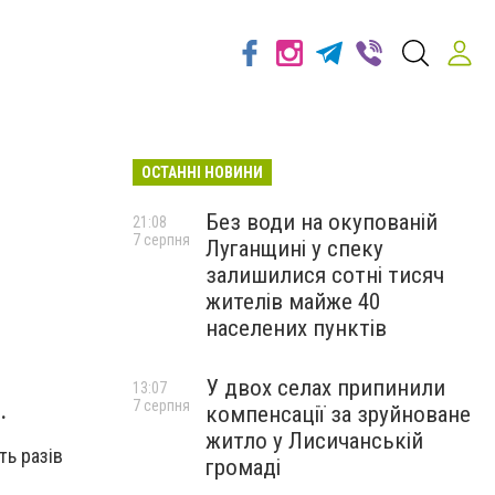
ОСТАННІ НОВИНИ
Без води на окупованій
21:08
7 серпня
Луганщині у спеку
залишилися сотні тисяч
жителів майже 40
населених пунктів
У двох селах припинили
13:07
7 серпня
.
компенсації за зруйноване
житло у Лисичанській
ть разів
громаді