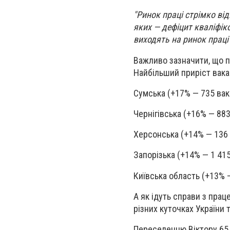
"Ринок праці стрімко ві
яких — дефіцит кваліфіко
виходять на ринок праці
Важливо зазначити, що п
Найбільший приріст вакан
Сумська (+17% — 735 вака
Чернігівська (+16% — 883 
Херсонська (+14% — 136 
Запорізька (+14% — 1 415
Київська область (+13% —
А як ідуть справи з пра
різних куточках України 
Переселенцю Віктору 65 р