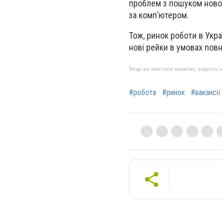
проблем з пошуком нової
за комп’ютером.
Тож, ринок роботи в Укра
нові рейки в умовах пов
Якщо ви помітили помилку, виділіть нео
#робота
#ринок
#вакансії