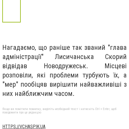
Нагадаємо, що раніше так званий "глава
адміністрації" Лисичанська Скорий
відвідав Новодружеськ. Місцеві
розповіли, які проблеми турбують їх, а
"мер" пообіцяв вирішити найважливіші з
них найближчим часом.
Якщо ви помітили помилку, виділіть необхідний текст і натисніть Ctrl + Enter, щоб
повідомити про це редакцію
HTTPS://VCHASPIK.UA