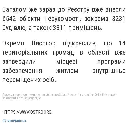
Загалом же зараз до Реєстру вже внесли
6542 об'єкти нерухомості, зокрема 3231
будівлю, а також 3311 приміщень.
Окремо Лисогор підкреслив, що 14
територіальних громад в області вже
затвердили місцеві програми
забезпечення житлом внутрішньо
переміщених осіб.
Якщо ви помітили помилку, виділіть необхідний текст і натисніть Ctrl + Enter, щоб
повідомити про це редакцію
HTTPS://WWW.OSTRO.ORG
#Лисичанськ