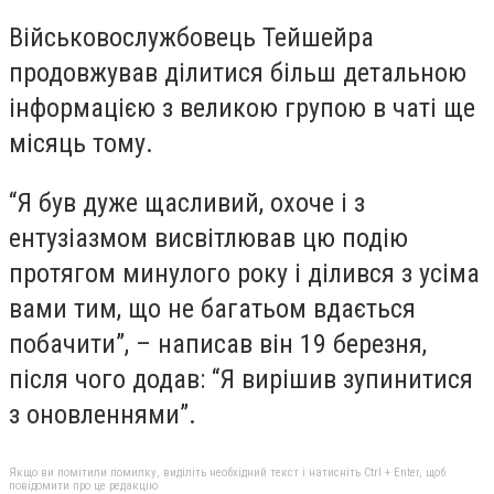
Військовослужбовець Тейшейра
продовжував ділитися більш детальною
інформацією з великою групою в чаті ще
місяць тому.
“Я був дуже щасливий, охоче і з
ентузіазмом висвітлював цю подію
протягом минулого року і ділився з усіма
вами тим, що не багатьом вдається
побачити”, – написав він 19 березня,
після чого додав: “Я вирішив зупинитися
з оновленнями”.
Якщо ви помітили помилку, виділіть необхідний текст і натисніть Ctrl + Enter, щоб
повідомити про це редакцію