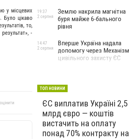
аю у місцевих
Землю накрила магнітна
19:37
2 серпня
. Було цікаво
буря майже 6-бального
зультатів, то,
рівня
 результат», -
Вперше Україна надала
14:47
2 серпня
допомогу через Механізм
цивільного захисту ЄС
ТОП НОВИНИ
ЄС виплатив Україні 2,5
 оцінити
млрд євро — коштів
вистачить на оплату
понад 70% контракту на