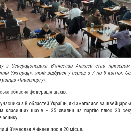
у з Сєвєродонецька В’ячеслав Анікеєв став призером 
ний Ужгород», який відбувся у період з 7 по 9 квітня. С
гравців «Інваспорту».
ська обласна федерація шахів.
4 учасника з 8 областей України, які змагалися за швейцар
том класичних шахів – 35 хвилин на партію плюс 30 се
часнику.
лиці В’ячеслав Анікеєв посів 20 місце.