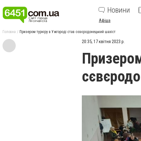
Новини
Афіша
Головна
Призером турніру в Ужгороді став сєвєродонецький шахіст
20:35, 17 квітня 2023 р.
Призером
сєвєродо