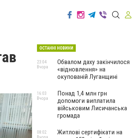
ОСТАННІ НОВИНИ
тав
Обвалом даху закінчилося
23:04
Вчора
«відновлення» на
окупованій Луганщині
Понад 1,4 млн грн
16:03
Вчора
допомоги виплатила
військовим Лисичанська
громада
Житлові сертифікати на
08:02
Вчора