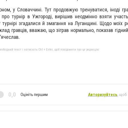
ном, у Словаччині. Тут продовжую тренуватися, іноді гр
я про турнір в Ужгороді, вирішив неодмінно взяти участь
у турнірі згадалися й змагання на Луганщині. Щодо моїх ре
лад гравців, вважаю, що зіграв нормально, показав гідний
’ячеслав.
бхідний текст і натисніть Ctrl + Enter, щоб повідомити про це редакцію
0,0
Оцініть першим
Авторизуйтесь
, щоб