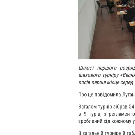
Шахіст першого розряд
шахового турніру «Весня
посів перше місце серед 
Про це повідомила Луган
Загалом турнір зібрав 5
в 9 турів, з регламен
зроблений хід кожному у
В загальній турнірній таб