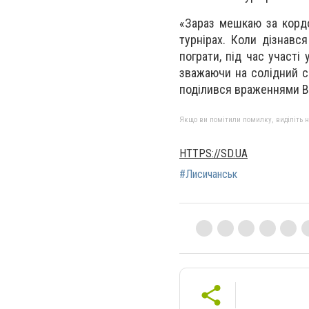
«Зараз мешкаю за кордо
турнірах. Коли дізнавс
пограти, під час участі 
зважаючи на солідний ск
поділився враженнями В
Якщо ви помітили помилку, виділіть нео
HTTPS://SD.UA
#Лисичанськ