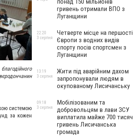
понад 150 мільйонів
гривень отримали ВПО з
Луганщини
Четверте місце на першості
22:20
3 серпня
Європи з водних видів
спорту посів спортсмен з
Луганщини
благодійного
Жити під аварійним дахом
13:19
євєродончанин
3 серпня
запропонували людям в
окупованому Лисичанську
Мобілізованим та
09:18
ською системою
3 серпня
добровольцям в лави ЗСУ
кунд за кожен
виплатила майже 700 тисяч
гривень Лисичанська
громада