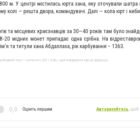
800 м. У центрі містилась юрта хана, яку оточували шатра 
му колі — решта двора, командувачі. Далі — кола юрт і киби
гів та місцевих краєзнавців за 30—40 років там було знай
18-20 мідних монет припадає одна срібна. На відреставро
м'я та титули хана Абдаллаха, рік карбування – 1363.
бхідний текст і натисніть Ctrl + Enter, щоб повідомити про це редакцію
0,0
Оцініть першим
Авторизуйтесь
, щоб