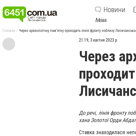
Новини
Афіша
Головна
Через археологічну пам'ятку проходить лінія фронту поблизу Лисичанська
21:19, 3 квітня 2023 р.
Через ар
проходит
Лисичан
До речі, лінія фронту п
хана Золотої Орди Абдал
Ставка знаходилася неп