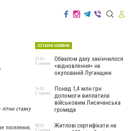
ОСТАННІ НОВИНИ
Обвалом даху закінчилося
23:04
5 серпня
«відновлення» на
у
окупованій Луганщині
Понад 1,4 млн грн
16:03
5 серпня
допомоги виплатила
військовим Лисичанська
– літню ставку
громада
Житлові сертифікати на
08:02
ве поселення,
5 серпня