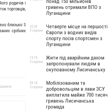
понад 150 мільйонів
його родичів і
гривень отримали ВПО з
ток торговців,
Луганщини
дено близько 3
Четверте місце на першості
22:20
ваних срібних
3 серпня
Європи з водних видів
спорту посів спортсмен з
Луганщини
Жити під аварійним дахом
13:19
3 серпня
запропонували людям в
окупованому Лисичанську
Мобілізованим та
09:18
 оцінити
3 серпня
добровольцям в лави ЗСУ
виплатила майже 700 тисяч
гривень Лисичанська
громада