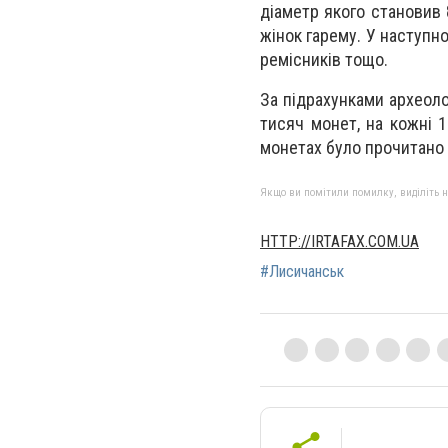
діаметр якого становив 
жінок гарему. У наступно
ремісників тощо.
За підрахунками археоло
тисяч монет, на кожні 
монетах було прочитано і
Якщо ви помітили помилку, виділіть нео
HTTP://IRTAFAX.COM.UA
#Лисичанськ