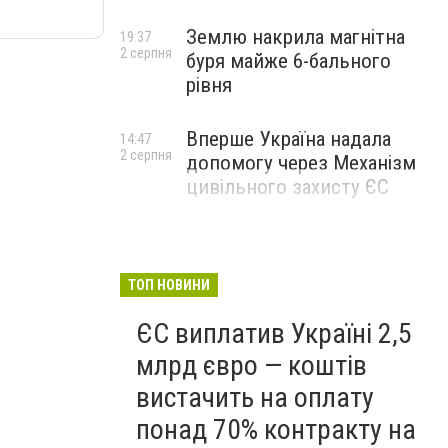
Землю накрила магнітна
19:37
2 серпня
буря майже 6-бального
рівня
Вперше Україна надала
14:47
2 серпня
допомогу через Механізм
цивільного захисту ЄС
ТОП НОВИНИ
ЄС виплатив Україні 2,5
млрд євро — коштів
вистачить на оплату
понад 70% контракту на