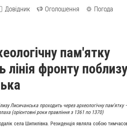
Довідник
Оголошення
Погода
хеологічну пам'ятку
ь лінія фронту поблиз
ська
облизу Лисичанська проходить через археологічну пам'ятку 
лаха (орієнтовні роки правління з 1361 по 1370)
одалік села Шипилівка. Резиденція являла собою тимчасо