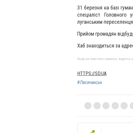
31 березня на базі гуман
спеціаліст Головного 
луганським переселенцям
Прийом громадян відбуде
Хаб знаходиться за адрес
Якщо ви помітили помилку, виділіть нео
HTTPS://SD.UA
#Лисичанськ