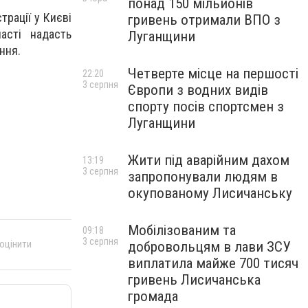
понад 150 мільйонів
трації у Києві
гривень отримали ВПО з
асті надасть
Луганщини
ння.
Четверте місце на першості
22:20
3 серпня
Європи з водних видів
спорту посів спортсмен з
Луганщини
Жити під аварійним дахом
13:19
3 серпня
запропонували людям в
окупованому Лисичанську
Мобілізованим та
09:18
3 серпня
 оцінити
добровольцям в лави ЗСУ
виплатила майже 700 тисяч
гривень Лисичанська
громада