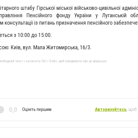
ітарного штабу Гірської міської військово-цивільної адмініс
управління Пенсійного фонду України у Луганській обл
 консультації із питань призначення пенсійного забезпече
ться з 10:00 до 15:00.
ою: Київ, вул. Мала Житомирська, 16/3.
бхідний текст і натисніть Ctrl + Enter, щоб повідомити про це редакцію
0,0
Оцініть першим
Авторизуйтесь
, щоб