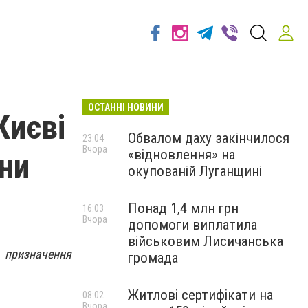
ОСТАННІ НОВИНИ
Києві
Обвалом даху закінчилося
23:04
Вчора
«відновлення» на
ни
окупованій Луганщині
Понад 1,4 млн грн
16:03
Вчора
допомоги виплатила
військовим Лисичанська
 призначення
громада
Житлові сертифікати на
08:02
Вчора