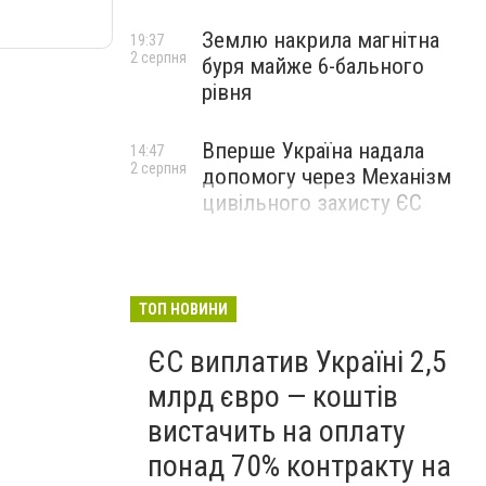
Землю накрила магнітна
19:37
2 серпня
буря майже 6-бального
рівня
Вперше Україна надала
14:47
2 серпня
допомогу через Механізм
цивільного захисту ЄС
ТОП НОВИНИ
ЄС виплатив Україні 2,5
млрд євро — коштів
вистачить на оплату
понад 70% контракту на