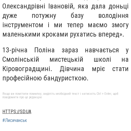
Олександрівні Івановій, яка дала доньці
дуже потужну базу володіння
інструментом і ми тепер маємо змогу
маленькими кроками рухатись вперед».
13-річна Поліна зараз навчається у
Смолінській мистецькій школі на
Кіровоградщині. Дівчина мріє стати
професійною бандуристкою.
Якщо ви помітили помилку, виділіть необхідний текст і натисніть Ctrl + Enter, щоб
повідомити про це редакцію
HTTPS://SD.UA
#Лисичанськ