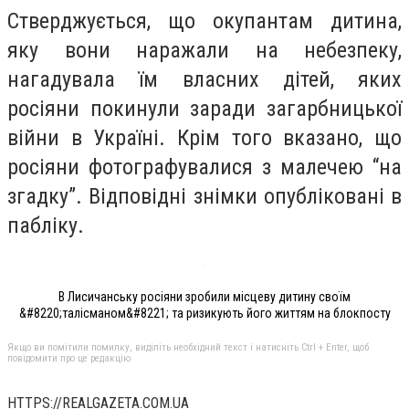
Стверджується, що окупантам дитина,
яку вони наражали на небезпеку,
нагадувала їм власних дітей, яких
росіяни покинули заради загарбницької
війни в Україні. Крім того вказано, що
росіяни фотографувалися з малечею “на
згадку”. Відповідні знімки опубліковані в
пабліку.
В Лисичанську росіяни зробили місцеву дитину своїм
&#8220;талісманом&#8221; та ризикують його життям на блокпосту
Якщо ви помітили помилку, виділіть необхідний текст і натисніть Ctrl + Enter, щоб
повідомити про це редакцію
HTTPS://REALGAZETA.COM.UA