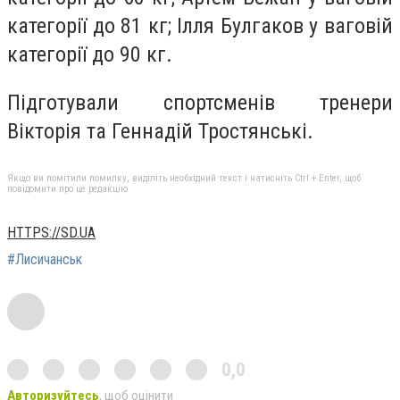
категорії до 81 кг; Ілля Булгаков у ваговій
категорії до 90 кг.
Підготували спортсменів тренери
Вікторія та Геннадій Тростянські.
Якщо ви помітили помилку, виділіть необхідний текст і натисніть Ctrl + Enter, щоб
повідомити про це редакцію
HTTPS://SD.UA
#Лисичанськ
0,0
Авторизуйтесь
, щоб оцінити