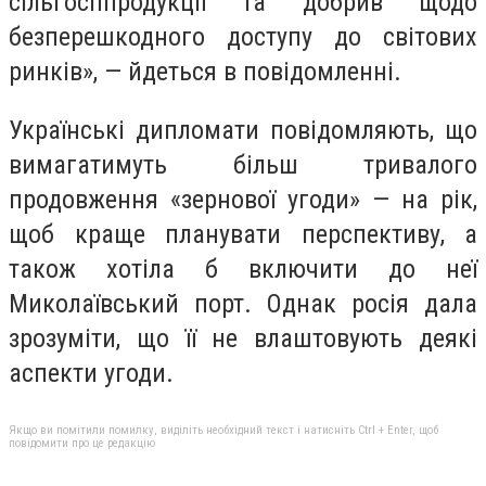
сільгосппродукції та добрив щодо
безперешкодного доступу до світових
ринків», — йдеться в повідомленні.
Українські дипломати повідомляють, що
вимагатимуть більш тривалого
продовження «зернової угоди» — на рік,
щоб краще планувати перспективу, а
також хотіла б включити до неї
Миколаївський порт. Однак росія дала
зрозуміти, що її не влаштовують деякі
аспекти угоди.
Якщо ви помітили помилку, виділіть необхідний текст і натисніть Ctrl + Enter, щоб
повідомити про це редакцію