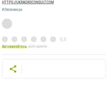
HTTPS://UKRAGROCONSULT.COM
#Лисичанськ
0,0
Авторизуйтесь
, щоб оцінити