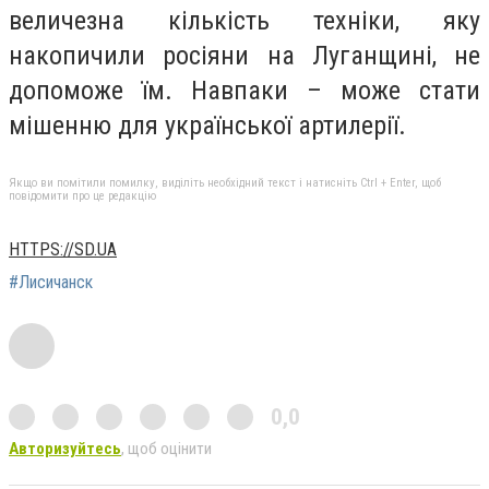
величезна кількість техніки, яку
накопичили росіяни на Луганщині, не
допоможе їм. Навпаки – може стати
мішенню для української артилерії.
Якщо ви помітили помилку, виділіть необхідний текст і натисніть Ctrl + Enter, щоб
повідомити про це редакцію
HTTPS://SD.UA
#Лисичанск
0,0
Авторизуйтесь
, щоб оцінити