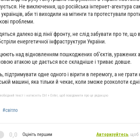
мується. Не виключення, що російська інтернет-агентура сам
країнців, аби ті виходили на мітинги та протестували прот
кові проблеми.
дяться далеко від лінії фронту, не слід забувати про те, що в
тріли енергетичної інфраструктури України.
ацюють над відновленням пошкоджених об’єктів, уражених 
новою атакою це дається все складніше і триває довше.
, підтримувати одне одного і вірити в перемогу, а не грати 
ькій машині, яка тільки й чекає, коли зможе розколоти єдні
бхідний текст і натисніть Ctrl + Enter, щоб повідомити про це редакцію
#світло
0,0
Оцініть першим
Авторизуйтесь
, щоб