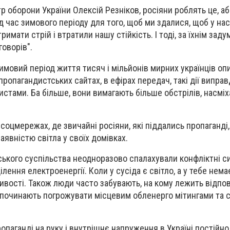
р оборони України Олексій Резніков, росіяни роблять це, а
ід час зимового періоду для того, щоб ми здалися, щоб у на
имати стрій і втратили нашу стійкість. І тоді, за їхнім заду
оворів".
зимовий період життя тисяч і мільйонів мирних українців о
 пропагандистських сайтах, в ефірах передач, такі дії випра
стами. Ба більше, вони вимагають більше обстрілів, насмі
 соцмережах, де звичайні росіяни, які піддались пропаганді
наявністю світла у своїх домівках.
ського суспільства неодноразово спалахували конфліктні си
ення електроенергії. Коли у сусіда є світло, а у тебе немає
ості. Також люди часто забувають, на кому лежить відпов
 починають погрожувати місцевим обленерго мітингами та с
ропаганді на руку і внутрішнє напруження в Україні постійно