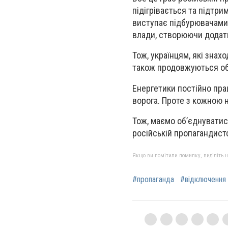
підігрівається та підтри
виступає підбурювачами у
влади, створюючи додат
Тож, українцям, які знахо
також продовжуються обс
Енергетики постійно пр
ворога. Проте з кожною 
Тож, маємо об’єднуватись
російській пропагандистс
Якщо ви помітили помилку, виділіть нео
#пропаганда
#відключення