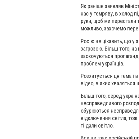
Як раніше заявляв Мініст
нас у темряву, в холод п
руки, щоб ми перестали тр
можливо, захочемо перег
Росію не цікавить, що у 
загрозою. Більш того, на
заохочуються пропаганди
проблем українців.
Розхитується ця тема і в
відео, в яких хваляться 
Більш того, серед україн
несправедливого розподіл
обурюються несправедлив
відключення світла, тож
ті дали світло.
Все це грає російській п