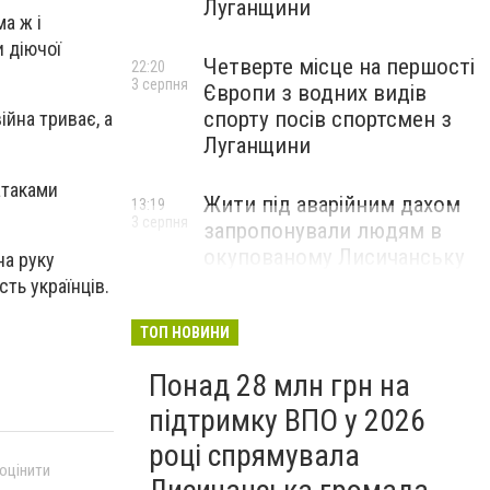
Луганщини
а ж і
и діючої
Четверте місце на першості
22:20
3 серпня
Європи з водних видів
спорту посів спортсмен з
ійна триває, а
Луганщини
атаками
Жити під аварійним дахом
13:19
3 серпня
запропонували людям в
окупованому Лисичанську
на руку
сть українців.
ТОП НОВИНИ
Понад 28 млн грн на
підтримку ВПО у 2026
році спрямувала
 оцінити