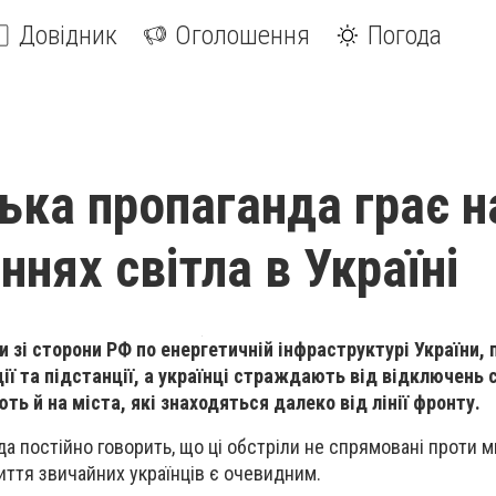
Довідник
Оголошення
Погода
ська пропаганда грає н
нях світла в Україні
ли зі сторони РФ по енергетичній інфраструктурі України
ї та підстанції, а українці страждають від відключень 
ть й на міста, які знаходяться далеко від лінії фронту.
да постійно говорить, що ці обстріли не спрямовані проти 
життя звичайних українців є очевидним.