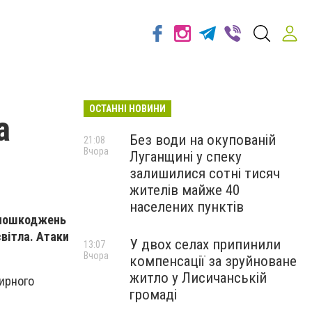
ОСТАННІ НОВИНИ
а
Без води на окупованій
21:08
Вчора
Луганщині у спеку
залишилися сотні тисяч
жителів майже 40
населених пунктів
, пошкоджень
світла. Атаки
У двох селах припинили
13:07
Вчора
компенсації за зруйноване
житло у Лисичанській
мирного
громаді