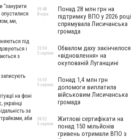
би “занурити
Понад 28 млн грн на
09:48
с опустилися
Вчора
підтримку ВПО у 2026 році
мом, ми,
спрямувала Лисичанська
громада
пиняються під
Обвалом даху закінчилося
вдовуються і
23:04
5 серпня
«відновлення» на
хаються з
окупованій Луганщині
, записують
Понад 1,4 млн грн
16:03
5 серпня
допомоги виплатила
військовим Лисичанська
туації на фоні
громада
, українці
ідальність за
трайками, аби
Житлові сертифікати на
08:02
5 серпня
понад 150 мільйонів
гривень отримали ВПО з