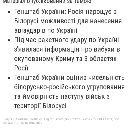
Матеріал опублікований за темою:
Генштаб України: Росія нарощує в
Білорусі можливості для нанесення
авіаударів по Україні
Під час ракетного удару по Україні
з'явилася інформація про вибухи в
окупованому Криму та 3 областях
Росії
Генштаб України оцінив чисельність
білорусько-російського угруповання
та ймовірність наступу військ з
території Білорусі
Якщо ви помітили помилку, виділіть необхідний текст і натисніть Ctrl + Enter, щоб
повідомити про це редакцію