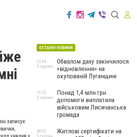
ОСТАННІ НОВИНИ
йже
Обвалом даху закінчилося
23:04
5 серпня
«відновлення» на
мні
окупованій Луганщині
Понад 1,4 млн грн
16:03
5 серпня
допомоги виплатила
військовим Лисичанська
громада
він записує
звички,
Житлові сертифікати на
08:02
уелл уявляв у
5 серпня