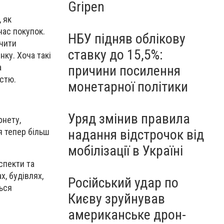
Gripen
, як
час покупок.
НБУ підняв облікову
ачити
ставку до 15,5%:
нку. Хоча такі
а
причини посилення
стю.
монетарної політики
Уряд змінив правила
рнету,
я тепер більш
надання відстрочок від
мобілізації в Україні
спекти та
х, будівлях,
Російський удар по
ться
Києву зруйнував
американське дрон-