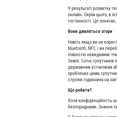
У результаті розвитку те
онлайн. Окрім цього, в І
гостинності. Це означає,
Вони дивляться згори
Навіть якщо ви не корис
bluetooth, NFC, і ви пер
повністю невидимим. На
Землі. Сотні супутників
державним установам або
зроблених цими супутник
стрілки годинника на зап
Що робити?
Хоча конфіденційність ш
безпорадними. Знання за