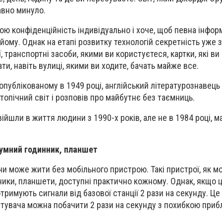
авно минуло.
ою конфіденційність індивідуально і хоче, щоб певна інфор
 йому. Однак на етапі розвитку технологій секретність уже
ї, транспортні засоби, якими ви користуєтеся, картки, які ви
и, навіть вулиці, якими ви ходите, бачать майже все.
 опублікованому в 1949 році, англійський літературознаве
опічний світ і розповів про майбутнє без таємниць.
 увійшли в життя людини з 1990-х років, але не в 1984 році,
зумний годинник, планшет
и може жити без мобільного пристрою. Такі пристрої, як мо
ники, планшети, доступні практично кожному. Однак, якщо ц
римують сигнали від базової станції 2 рази на секунду. Це
тувача можна побачити 2 рази на секунду з похибкою приб