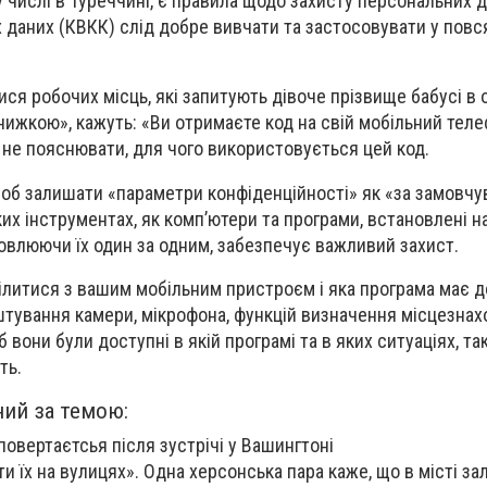
му числі в Туреччині, є правила щодо захисту персональних 
 даних (КВКК) слід добре вивчати та застосовувати у пов
ися робочих місць, які запитують дівоче прізвище бабусі в 
нижкою», кажуть: «Ви отримаєте код на свій мобільний теле
ь не пояснювати, для чого використовується цей код.
, щоб залишати «параметри конфіденційності» як «за замовч
их інструментах, як комп’ютери та програми, встановлені н
овлюючи їх один за одним, забезпечує важливий захист.
ділитися з вашим мобільним пристроєм і яка програма має 
аштування камери, мікрофона, функцій визначення місцезна
 вони були доступні в якій програмі та в яких ситуаціях, т
ть.
ний за темою:
повертаєтсья після зустрічі у Вашингтоні
и їх на вулицях». Одна херсонська пара каже, що в місті з