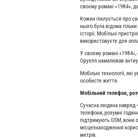
своєму романі «1984», д
Кожен піклується про св
нього була відома тільки
історії. Мобільні пристро
використовуєте для оплат
У своєму романі «1984»,
Оруелл намалював антиут
Мобільні технології, які
особисте життя.
Мобільний телефон, ро
Сучасна людина навряд ч
телефони, розумні годин
підтримують GSM, вони от
місцезнаходження корис
метрів.