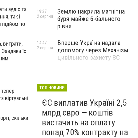
ти аудіо та
Землю накрила магнітна
19:37
ня, так і
2 серпня
буря майже 6-бального
и підйом по
рівня
Вперше Україна надала
14:47
, витрати,
2 серпня
допомогу через Механізм
. Завдяки їх
цивільного захисту ЄС
ьним
ТОП НОВИНИ
, тепер
а віртуальні
ЄС виплатив Україні 2,5
млрд євро — коштів
рті, скільки
вистачить на оплату
понад 70% контракту на