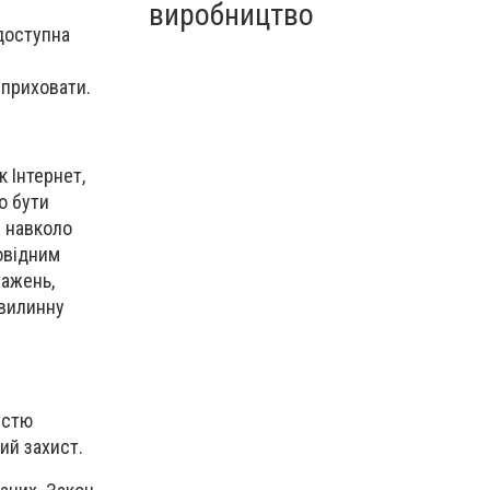
виробництво
 доступна
в
 приховати.
 Інтернет,
о бути
 навколо
овідним
ражень,
хвилинну
істю
ий захист.