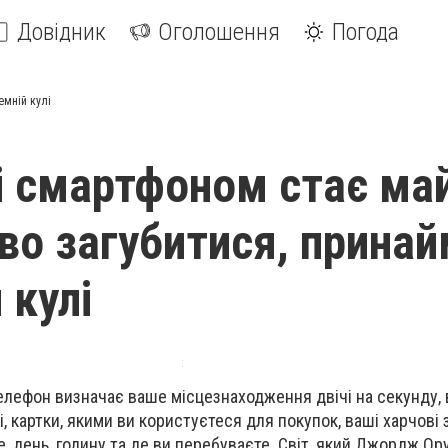
Довідник
Оголошення
Погода
емній кулі
і смартфоном стає ма
о загубитися, принай
 кулі
телефон визначає ваше місцезнаходження двічі на секунду, 
і, картки, якими ви користуєтеся для покупок, ваші харчові 
е, день, годину та де ви перебуваєте. Світ, який Джордж Ор