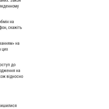
даних. Закон
сякденному
обмін на
фон, скажіть
уванням» на
а цих
доступ до
ходження на
акож відносно
алишилися