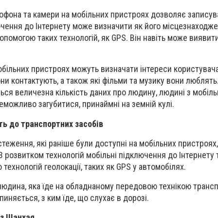
крофона та камери на мобільних пристроях дозволяє записува
ючення до Інтернету може визначити як його місцезнаходжен
 допомогою таких технологій, як GPS. Він навіть може виявит
мобільних пристроях можуть визначати інтереси користувача
они контактують, а також які фільми та музику вони люблять
ться величезна кількість даних про людину, людині з мобіл
можливо загубитися, принаймні на земній кулі.
ть до транспортних засобів
стеження, які раніше були доступні на мобільних пристроях
З розвитком технологій мобільні підключення до Інтернету т
 технологій геолокації, таких як GPS у автомобілях.
людина, яка їде на обладнаному передовою технікою транспо
пиняється, з ким їде, що слухає в дорозі.
 з Шанхая