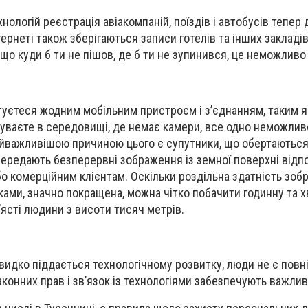
хнологій реєстрація авіакомпаній, поїздів і автобусів тепер
нтернеті також зберігаються записи готелів та інших закладі
 що куди б ти не пішов, де б ти не зупинився, це неможливо
туєтеся жодним мобільним пристроєм і з’єднанням, таким як
ебуваєте в середовищі, де немає камери, все одно неможлив
йважливішою причиною цього є супутники, що обертаються
 передають безперервні зображення із земної поверхні відп
 комерційним клієнтам. Оскільки роздільна здатність зоб
ами, значно покращена, можна чітко побачити годинну та 
’ясті людини з висоти тисяч метрів.
видко піддається технологічному розвитку, люди не є повн
конних прав і зв’язок із технологіями забезпечують важлив