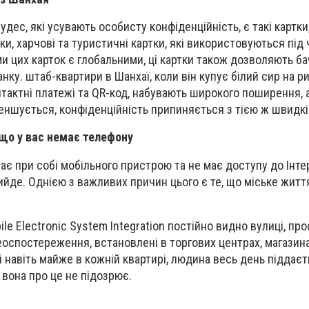
удес, які усувають особисту конфіденційність, є такі картки
ки, харчові та туристичні картки, які використовуються під 
ми цих карток є глобальними, ці картки також дозволяють б
анку. штаб-квартири в Шанхаї, коли він купує білий сир на ри
онтактні платежі та QR-код, набувають широкого поширення, 
еншується, конфіденційність припиняється з тією ж швидкі
кщо у вас немає телефону
ає при собі мобільного пристрою та не має доступу до Інте
ийде. Однією з важливих причин цього є те, що міське житт
e Electronic System Integration постійно видно вулиці, про
еоспостереження, встановлені в торгових центрах, магазина
і навіть майже в кожній квартирі, людина весь день піддає
 вона про це не підозрює.