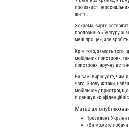
У багатьох країнах, у то
про захист персональних
житті.
Зокрема, варто остерігат
пропозицію «булгуру зі з
мені про це», але зробіт
Крім того, замість того
мобільних пристроях, так
пристроях, вручну встан
Ви самі вирішуєте, чим 
чого. Знову ж таки, нал
мобільному пристрої, щоб
підвищує конфіденційніс
Матеріал опублікова
Президент України 
«Ви можете побачит