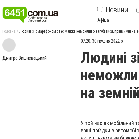
Новини
Афіша
Головна
Людині зі смартфоном стає майже неможливо загубитися, принаймні на з
07:20, 30 грудня 2022 р.
Людині з
Дмитро Вишневецький
неможлив
на земній
У той час як мобільний 
ваші поїздки в автомобіл
вулиці, якими ви блукаєт