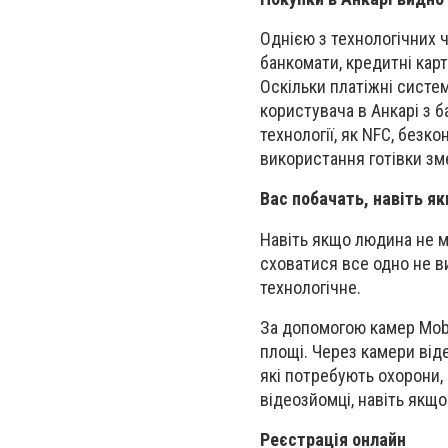
Однією з технологічних ч
банкомати, кредитні карт
Оскільки платіжні систе
користувача в Анкарі з б
технології, як NFC, безк
використання готівки зм
Вас побачать, навіть я
Навіть якщо людина не м
сховатися все одно не в
технологічне.
За допомогою камер Mobil
площі. Через камери від
які потребують охорони, 
відеозйомці, навіть якщо
Реєстрація онлайн