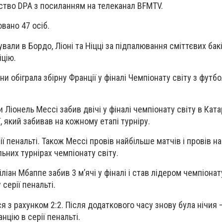
ство DPA з посиланням на телеканал BFMTV.
вано 47 осіб.
али в Бордо, Ліоні та Ніцці за підпалювання сміттєвих бак
іцію.
ни обіграла збірну Франції у фіналі Чемпіонату світу з футб
 Ліонель Мессі забив двічі у фіналі чемпіонату світу в Ката
, який забивав на кожному етапі турніру.
ії пенальті. Також Мессі провів найбільше матчів і провів на
ьних турнірах чемпіонату світу.
іліан Мбаппе забив 3 м’ячі у фіналі і став лідером чемпіонат
 серії пенальті.
з рахунком 2:2. Після додаткового часу знову була нічия –
цію в серії пенальті.