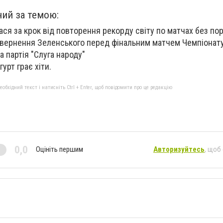
ний за темою:
ся за крок від повторення рекорду світу по матчах без пор
вернення Зеленського перед фінальним матчем Чемпіонату 
 партія "Слуга народу"
урт грає хіти.
бхідний текст і натисніть Ctrl + Enter, щоб повідомити про це редакцію
0,0
Оцініть першим
Авторизуйтесь
, щоб