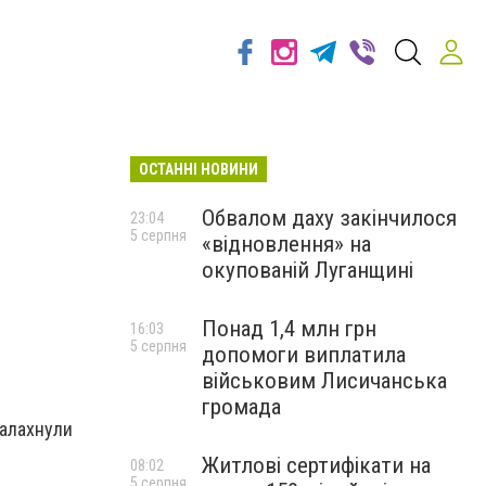
ОСТАННІ НОВИНИ
Обвалом даху закінчилося
23:04
5 серпня
«відновлення» на
окупованій Луганщині
Понад 1,4 млн грн
16:03
5 серпня
допомоги виплатила
військовим Лисичанська
громада
палахнули
Житлові сертифікати на
08:02
5 серпня