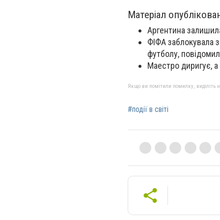
Матеріал опублікова
Аргентина залишила
ФІФА заблокувала з
футболу, повідомила
Маестро диригує, а г
Якщо ви помітили помилку, виділіть нео
#події в світі