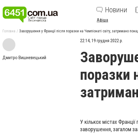
Новини
Афіша
Головна
Заворушення у Франції після поразки на Чемпіонаті світу, затримано пона
22:14, 19 грудня 2022 р.
Заворуше
Дмитро Вишневецький
поразки н
затриман
У кількох містах Франції
заворушення, загалом за