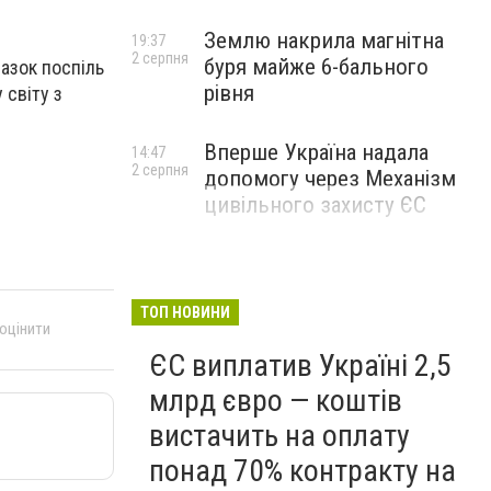
Землю накрила магнітна
19:37
2 серпня
буря майже 6-бального
азок поспіль
рівня
світу з
Вперше Україна надала
14:47
2 серпня
допомогу через Механізм
цивільного захисту ЄС
ТОП НОВИНИ
 оцінити
ЄС виплатив Україні 2,5
млрд євро — коштів
вистачить на оплату
понад 70% контракту на