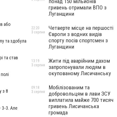
понад 150 мільйонів
гривень отримали ВПО з
Луганщини
ів або
Четверте місце на першості
22:20
3 серпня
Європи з водних видів
спорту посів спортсмен з
олу та здобула
Луганщини
рі та став
Жити під аварійним дахом
13:19
3 серпня
запропонували людям в
окупованому Лисичанську
 полі
Мобілізованим та
09:18
у з 8
3 серпня
добровольцям в лави ЗСУ
виплатила майже 700 тисяч
гривень Лисичанська
 3-3. Але
громада