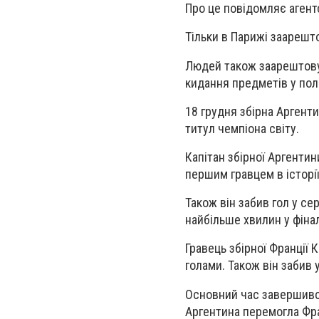
Про це повідомляє агент
Тільки в Парижі заарешто
Людей також заарештовув
кидання предметів у пол
18 грудня збірна Аргенти
титул чемпіона світу.
Капітан збірної Аргентини
першим гравцем в історії
Також він забив гол у сер
найбільше хвилин у фінал
Гравець збірної Франції К
голами. Також він забив у
Основний час завершився 
Аргентина перемогла Фран