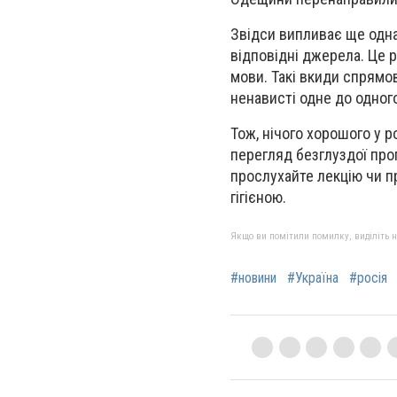
Звідси випливає ще одна
відповідні джерела. Це р
мови. Такі вкиди спрямов
ненависті одне до одног
Тож, нічого хорошого у р
перегляд безглуздої проп
прослухайте лекцію чи п
гігієною.
Якщо ви помітили помилку, виділіть нео
#новини
#Україна
#росія