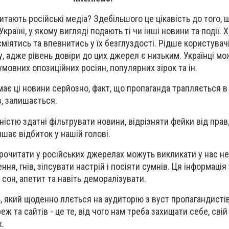
итають російські медіа? Здебільшого це цікавість до того, 
країні, у якому вигляді подають ті чи інші новини та події. 
сміятись та впевнитись у їх безглуздості. Рідше користува
у, адже рівень довіри до цих джерел є низьким. Українці м
мовних опозиційних росіян, популярних зірок та ін.
має ці новини серйозно, факт, що пропаганда трапляється в
в, залишається.
істю здатні фільтрувати новини, відрізняти фейки від прав
шає відбиток у нашій голові.
рочитати у російських джерелах можуть викликати у нас не
рення, гнів, зіпсувати настрій і посіяти сумнів. Ця інформація
 сон, апетит та навіть деморалізувати.
, який щоденно ллється на аудиторію з вуст пропагандистів
ж та сайтів - це те, від чого нам треба захищати себе, свій
х.