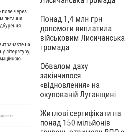
Лисичанська громада
е поле через
Понад 1,4 млн грн
ям питання
підбурення
допомоги виплатила
військовим Лисичанська
 витрачаєте на
громада
ну літературу,
рмаційною
Обвалом даху
закінчилося
«відновлення» на
окупованій Луганщині
Житлові сертифікати на
 оцінити
понад 150 мільйонів