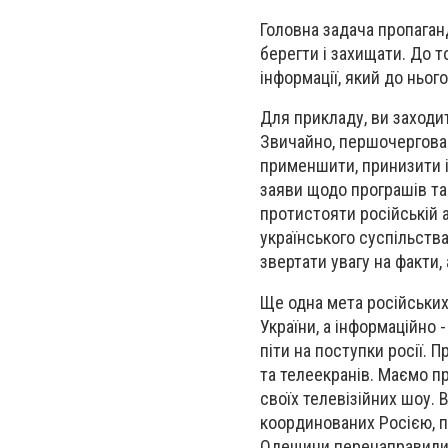
Головна задача пропаганд
берегти і захищати. До т
інформації, який до нього 
Для прикладу, ви заходит
Звичайно, першочергова м
применшити, принизити і
заяви щодо програшів та 
протистояти російській 
українського суспільства
звертати увагу на факти, 
Ще одна мета російських
України, а інформаційно 
піти на поступки росії. 
та телеекранів. Маємо п
своїх телевізійних шоу. 
координованих Росією, п
Одещини перенаправили 