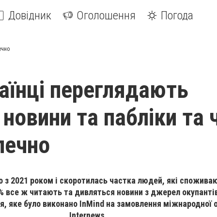
Довідник
Оголошення
Погода
ечно
аїнці переглядають
 новини та пабліки та
печно
но з 2021 роком і скоротилась частка людей, які спожива
% все ж читають та дивляться новини з джерел окупантів
, яке було виконано InMind на замовлення міжнародної о
Internews.