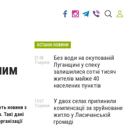
ОСТАННІ НОВИНИ
Без води на окупованій
21:08
7 серпня
Луганщині у спеку
 чим
залишилися сотні тисяч
жителів майже 40
населених пунктів
У двох селах припинили
13:07
7 серпня
ють новини з
компенсації за зруйноване
. Такі дані
житло у Лисичанській
рганізації
громаді