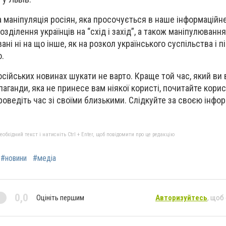
 маніпуляція росіян, яка просочується в наше інформаційн
озділення українців на “схід і захід”, а також маніпулюванн
ані ні на що інше, як на розкол українського суспільства і 
о.
осійських новинах шукати не варто. Краще той час, який ви
аганди, яка не принесе вам ніякої користі, почитайте корис
роведіть час зі своїми близькими. Слідкуйте за своєю інфо
бхідний текст і натисніть Ctrl + Enter, щоб повідомити про це редакцію
#новини
#медіа
0,0
Оцініть першим
Авторизуйтесь
, щоб