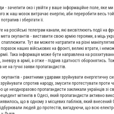
и - зачепити око і увійти у ваше інформаційне поле, яке м
ого ж наш мозок витрачає енергію, аби переробити весь той
потрапив і зберігати її.
е на російські телеграм канали, які висвітлюють події на фр
ета окупантів - виставити свою армію героями, а міць укра
 спаплюжити. Тут ви можете натрапити на різні маніпулятив
поразок наших військових на фронті, великі втрати, і немо
армії. Така інформація може бути направлена на розхитуван
, зневіру в армії, а отже - підрив здатності оборонятись. То
а не на гучні заяви пропагандистів.
 окупантів - ракетними ударами зруйнувати енергетичну с
- зруйнувати спротив народу, змусити протестувати проти ч
Про це неодноразово пропагандисти закликали українців зі св
рецедент мітингів в Одесі, який пропагандисти активно вик
Виявилось, що в одному з місцевих пабліків, який внесений
ідбурювали людей до протестів, вигадуючи, що всю електр
у Львів.