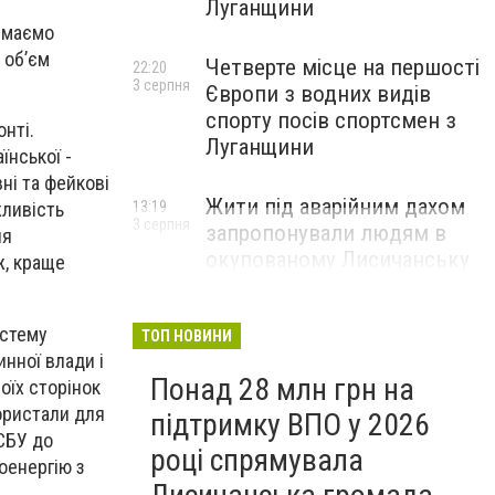
Луганщини
и маємо
 об’єм
Четверте місце на першості
22:20
3 серпня
Європи з водних видів
спорту посів спортсмен з
онті.
Луганщини
їнської -
ні та фейкові
Жити під аварійним дахом
13:19
жливість
3 серпня
запропонували людям в
ня
окупованому Лисичанську
ж, краще
истему
ТОП НОВИНИ
инної влади і
Понад 28 млн грн на
оїх сторінок
ористали для
підтримку ВПО у 2026
 СБУ до
році спрямувала
оенергію з