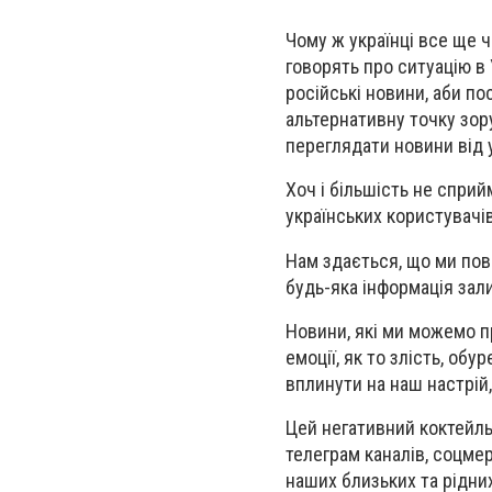
Чому ж українці все ще ч
говорять про ситуацію в У
російські новини, аби по
альтернативну точку зор
переглядати новини від у
Хоч і більшість не сприй
українських користувачі
Нам здається, що ми повн
будь-яка інформація зали
Новини, які ми можемо п
емоції, як то злість, обу
вплинути на наш настрій,
Цей негативний коктейль
телеграм каналів, соцмере
наших близьких та рідни