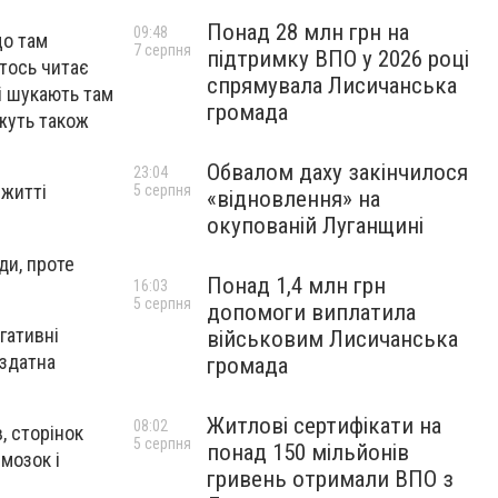
Понад 28 млн грн на
09:48
що там
7 серпня
підтримку ВПО у 2026 році
Хтось читає
спрямувала Лисичанська
чі шукають там
громада
ожуть також
Обвалом даху закінчилося
23:04
 житті
5 серпня
«відновлення» на
окупованій Луганщині
ди, проте
Понад 1,4 млн грн
16:03
5 серпня
допомоги виплатила
гативні
військовим Лисичанська
 здатна
громада
Житлові сертифікати на
08:02
, сторінок
5 серпня
понад 150 мільйонів
 мозок і
гривень отримали ВПО з