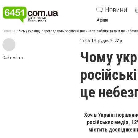
Новини
Афіша
Головна
Чому українці переглядають російські новини та пабліки та чим це небезп
17:05, 19 грудня 2022 р.
Чому укр
Сайт міста
російські
це небез
Хоч в Україні порівня
російських медіа, 12
містить дослідження