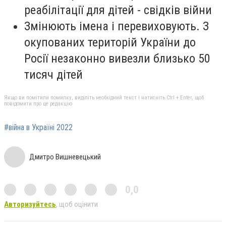
реабілітації для дітей - свідків війни
Змінюють імена і перевиховують. З
окупованих територій України до
Росії незаконно вивезли близько 50
тисяч дітей
Якщо ви помітили помилку, виділіть необхідний текст і натисніть Ctrl + Enter, щоб
повідомити про це редакцію
#війна в Україні 2022
Дмитро Вишневецький
0,0
Авторизуйтесь
, щоб оцінити